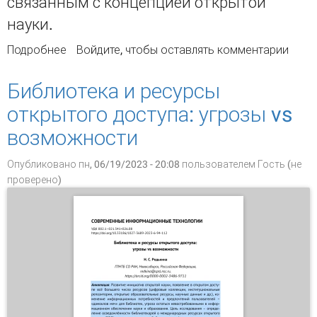
связанным с концепцией открытой
науки.
Подробнее
о Цифровые компетенции библиотекарей в
Войдите
, чтобы оставлять комментарии
экосистеме открытой науки
Библиотека и ресурсы
открытого доступа: угрозы vs
возможности
Опубликовано пн, 06/19/2023 - 20:08 пользователем
Гость (не
проверено)