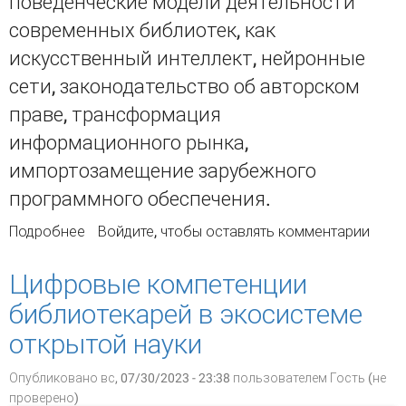
поведенческие модели деятельности
современных библиотек, как
искусственный интеллект, нейронные
сети, законодательство об авторском
праве, трансформация
информационного рынка,
импортозамещение зарубежного
программного обеспечения.
Подробнее
о Особенные компоненты цифровой
Войдите
, чтобы оставлять комментарии
трансформации общества, активно влияющие
на технологические и поведенческие модели
Цифровые компетенции
деятельности современных библиотек
библиотекарей в экосистеме
(Ежегодный доклад Седьмого
международного профессионального форума
открытой науки
«СОЧИ–2023»)
Опубликовано вс, 07/30/2023 - 23:38 пользователем
Гость (не
проверено)