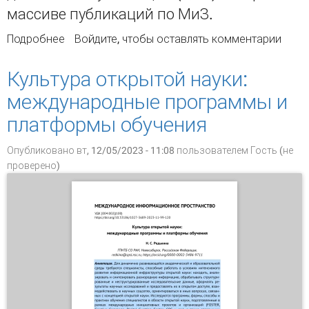
массиве публикаций по МиЗ.
Подробнее
о Российские исследования в области
Войдите
, чтобы оставлять комментарии
медицинской тематики на карте
отечественной и мировой науки: результаты
Культура открытой науки:
наукометрического анализа данных WoS за
международные программы и
1993–2020 гг.
платформы обучения
Опубликовано вт, 12/05/2023 - 11:08 пользователем
Гость (не
проверено)