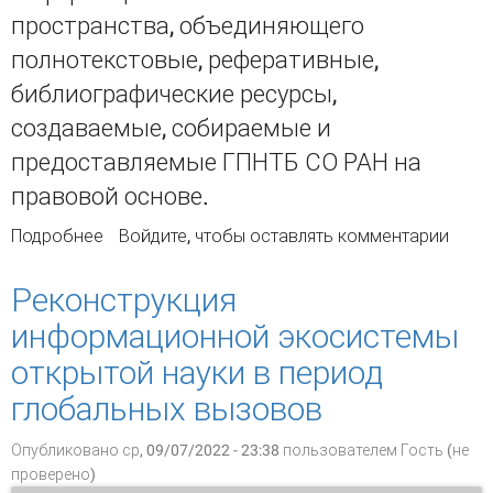
пространства, объединяющего
полнотекстовые, реферативные,
библиографические ресурсы,
создаваемые, собираемые и
предоставляемые ГПНТБ СО РАН на
правовой основе.
Подробнее
о Концепция новой информационно-
Войдите
, чтобы оставлять комментарии
поисковой системы ГПНТБ СО РАН на основе
ИРБИС64+
Реконструкция
информационной экосистемы
открытой науки в период
глобальных вызовов
Опубликовано ср, 09/07/2022 - 23:38 пользователем
Гость (не
проверено)