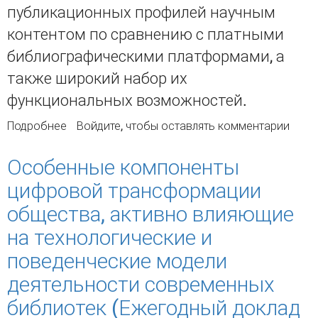
публикационных профилей научным
контентом по сравнению с платными
библиографическими платформами, а
также широкий набор их
функциональных возможностей.
Подробнее
о Профили авторов и организаций в
Войдите
, чтобы оставлять комментарии
информационных системах Dimensions и Lens:
исследование возможностей
Особенные компоненты
цифровой трансформации
общества, активно влияющие
на технологические и
поведенческие модели
деятельности современных
библиотек (Ежегодный доклад