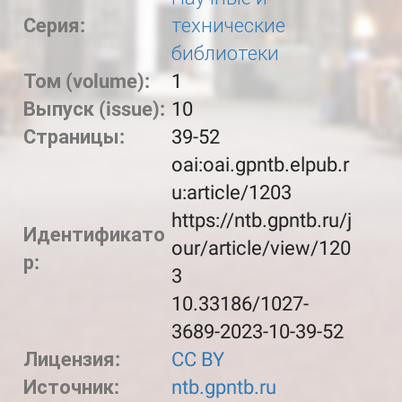
Серия:
технические
библиотеки
Том (volume):
1
Выпуск (issue):
10
Страницы:
39-52
oai:oai.gpntb.elpub.r
u:article/1203
https://ntb.gpntb.ru/j
Идентификато
our/article/view/120
р:
3
10.33186/1027-
3689-2023-10-39-52
Лицензия:
CC BY
Источник:
ntb.gpntb.ru