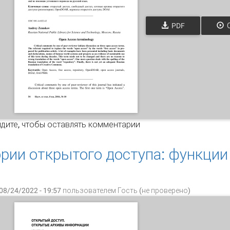
PDF
О
рминология открытого доступа
дите
, чтобы оставлять комментарии
рии открытого доступа: функции
я
08/24/2022 - 19:57 пользователем
Гость (не проверено)