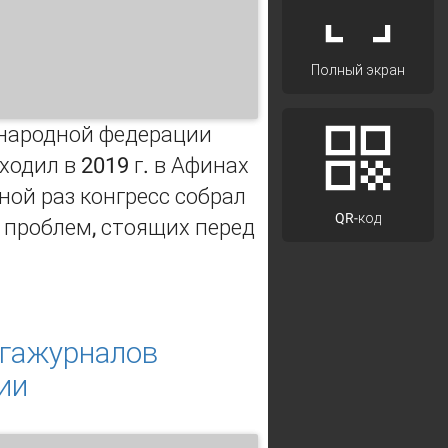
Полный экран
ународной федерации
одил в 2019 г. в Афинах
дной раз конгресс собрал
QR-код
 проблем, стоящих перед
.
адов Всемирного конгресса ИФЛА
егажурналов
ии