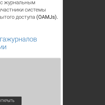
 с журнальным
 участники системы
ытого доступа (OAMJs).
го доступа в научной
егажурналов
ии
ТКРЫТЬ