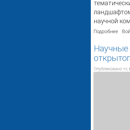
тематическ
ландшафтом
научной ко
Подробнее
о На
Вой
комм
Научные 
открытог
Опубликовано чт, 