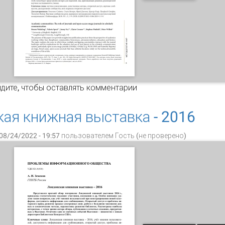
учные сообщества: роль журналов и мегажурналов открыто
дите
, чтобы оставлять комментарии
уникации
ая книжная выставка - 2016
08/24/2022 - 19:57 пользователем
Гость (не проверено)