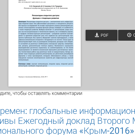
PDF
О
позитории открытого доступа: функции и тенденции развит
дите
, чтобы оставлять комментарии
ремен: глобальные информацио
тивы Ежегодный доклад Второго
ионального форума «Крым-2016»