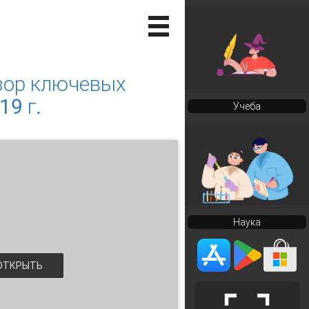
бзор ключевых
9 г.
Учеба
Наука
ТКРЫТЬ