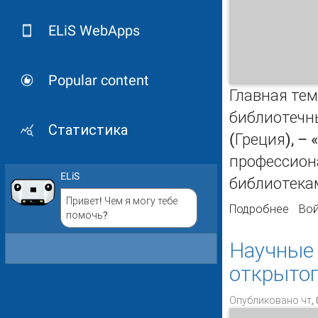
ELiS WebApps
Popular content
Главная те
библиотечны
Статистика
(Греция), –
профессиона
ELiS
библиотека
Привет! Чем я могу тебе
Подробнее
о Ве
Вой
помочь?
2019 
Научные 
открытог
Опубликовано чт, 