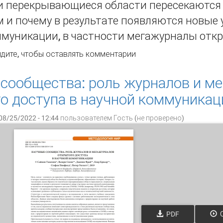
и перекрывающиеся области пересекаются
 и почему в результате появляются новые
ммуникации, в частности мегажурналы откр
учные сообщества: роль журналов и мегажурналов открыто
дите
, чтобы оставлять комментарии
уникации
сообщества: роль журналов и м
о доступа в научной коммуникац
08/25/2022 - 12:44 пользователем
Гость (не проверено)
PDF
О