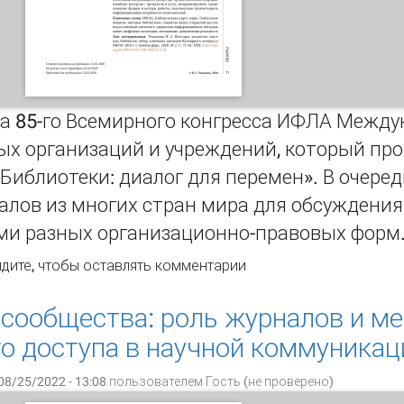
ма 85-го Всемирного конгресса ИФЛА Межд
х организаций и учреждений, который прох
 «Библиотеки: диалог для перемен». В очере
лов из многих стран мира для обсуждения
ми разных организационно-правовых форм
кторы развития научных библиотек: обзор ключевых докл
дите
, чтобы оставлять комментарии
г.
сообщества: роль журналов и м
о доступа в научной коммуникац
08/25/2022 - 13:08 пользователем
Гость (не проверено)