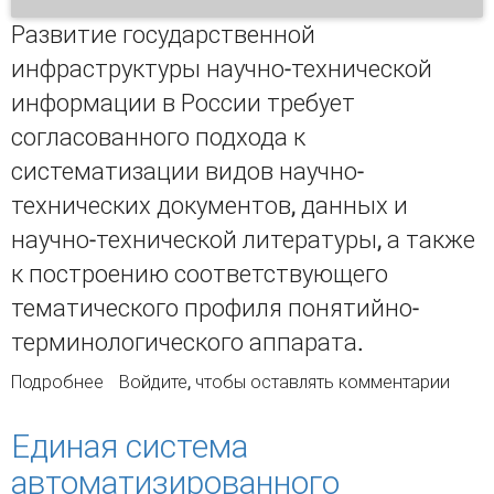
Развитие государственной
инфраструктуры научно-технической
информации в России требует
согласованного подхода к
систематизации видов научно-
технических документов, данных и
научно-технической литературы, а также
к построению соответствующего
тематического профиля понятийно-
терминологического аппарата.
Подробнее
о Инфраструктура научно-технической
Войдите
, чтобы оставлять комментарии
информации России: систематизация видов
научно-технической информации и научно-
Единая система
технической литературы в контексте
автоматизированного
федерального проекта по развитию научно-