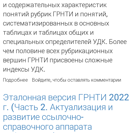
и содержательных характеристик
понятий рубрик ГРНТИ и понятий,
систематизированных в основных
таблицах и таблицах общих и
специальных определителей УДК. Более
чем половине всех рубрикационных
вершин ГРНТИ присвоены сложные
индексы УДК.
Подробнее
о Разработка системы взаимосвязанных
Войдите
, чтобы оставлять комментарии
классификаций: сопоставление
Государственного рубрикатора научно-
Эталонная версия ГРНТИ 2022
технической информации и Универсальной
г. (Часть 2. Актуализация и
десятичной классификации
развитие ссылочно-
справочного аппарата