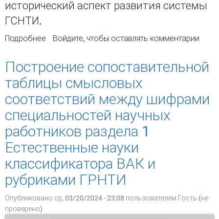
исторический аспект развития системы
ГСНТИ.
Подробнее
о Направления деятельности ГПНТБ России в
Войдите
, чтобы оставлять комментарии
свете становления и развития
государственной научно-технической
Построение сопоставительной
политики России
таблицы смысловых
соответствий между шифрами
специальностей научных
работников раздела 1
Естественные науки
классификатора ВАК и
рубриками ГРНТИ
Опубликовано ср, 03/20/2024 - 23:08 пользователем
Гость (не
проверено)