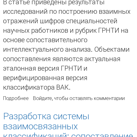
В статье приведены результаты
исследований по построению взаимных
отражений шифров специальностей
научных работников и рубрик ГРНТИ на
основе сопоставительного
интеллектуального анализа. Объектами
сопоставления являются актуальная
эталонная версия ГРНТИ и
верифицированная версия
классификатора ВАК.
Подробнее
о Построение сопоставительной таблицы
Войдите
, чтобы оставлять комментарии
смысловых соответствий между шифрами
специальностей научных работников раздела
Разработка системы
1 Естественные науки классификатора ВАК и
взаимосвязанных
рубриками ГРНТИ
классификаций: сопоставление