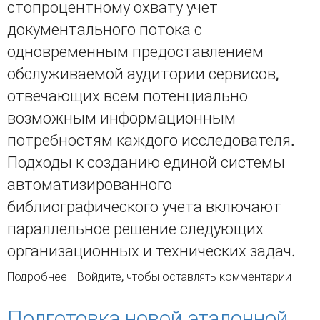
стопроцентному охвату учет
документального потока с
одновременным предоставлением
обслуживаемой аудитории сервисов,
отвечающих всем потенциально
возможным информационным
потребностям каждого исследователя.
Подходы к созданию единой системы
автоматизированного
библиографического учета включают
параллельное решение следующих
организационных и технических задач.
Подробнее
о Единая система автоматизированного
Войдите
, чтобы оставлять комментарии
библиографического учета литературы по
науке и технике:технологические подходы и
Подготовка новой эталонной