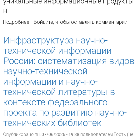
уникальные информационные продукты
н
Подробнее
о Роль ГПНТБ СО РАН в реформируемой
Войдите
, чтобы оставлять комментарии
Государственной системе научно-технической
информации: участник vs пользователь
Инфраструктура научно-
технической информации
России: систематизация видов
научно-технической
информации и научно-
технической литературы в
контексте федерального
проекта по развитию научно-
технических библиотек
Опубликовано пн, 07/06/2026 - 19:38 пользователем
Гость (не