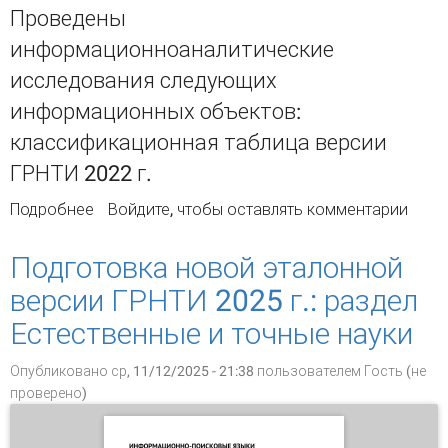
Проведены
информационноаналитические
исследования следующих
информационных объектов:
классификационная таблица версии
ГРНТИ 2022 г.
Подробнее
о Подготовка новой эталонной версии ГРНТИ
Войдите
, чтобы оставлять комментарии
2025 г.: раздел Технические и прикладные
науки. Отрасли экономики и раздел
Подготовка новой эталонной
Межотраслевые проблемы
версии ГРНТИ 2025 г.: раздел
Естественные и точные науки
Опубликовано ср, 11/12/2025 - 21:38 пользователем
Гость (не
проверено)