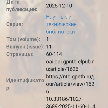
Дата
2025-12-10
публикации:
Научные и
Серия:
технические
библиотеки
Том (volume):
1
Выпуск (issue):
11
Страницы:
60-114
oai:oai.gpntb.elpub.r
u:article/1626
https://ntb.gpntb.ru/j
Идентификато
our/article/view/162
р:
6
10.33186/1027-
3689-2025-11-60-114