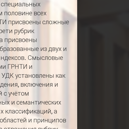
и специальных
м половине всех
ТИ присвоены сложные
рети рубрик
ра присвоены
бразованные из двух и
индексов. Смысловые
ми ГРНТИ и
 УДК установлены как
дения, включения и
 с учётом
ных и семантических
х классификаций, а
областей и принципов