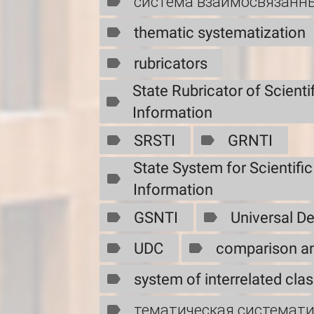
система взаимосвязанн
thematic systematization
rubricators
State Rubricator of Scienti
Information
SRSTI
GRNTI
State System for Scientifi
Information
GSNTI
Universal De
UDC
comparison an
system of interrelated clas
тематическая системат