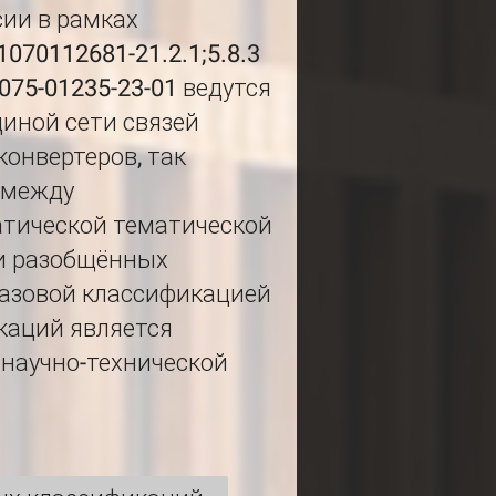
сии в рамках
70112681-21.2.1;5.8.3
075-01235-23-01 ведутся
иной сети связей
конвертеров, так
 между
тической тематической
и разобщённых
азовой классификацией
каций является
 научно-технической