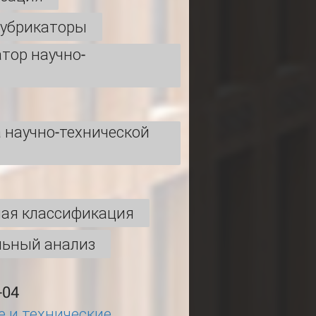
рубрикаторы
тор научно-
и
 научно-технической
ная классификация
льный анализ
-04
 и технические