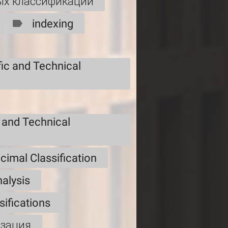
ых классификаций
indexing
fic and Technical
c and Technical
cimal Classification
alysis
sifications
изация