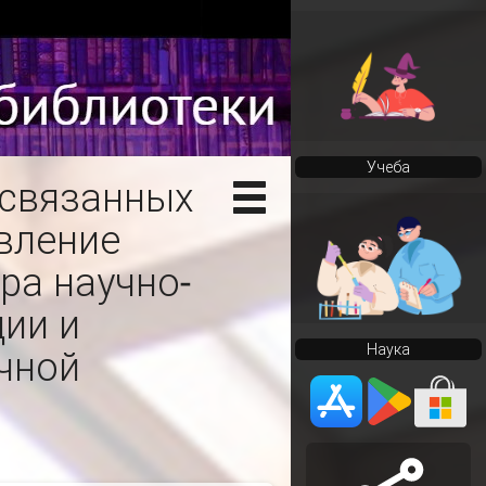
Учеба
освязанных
вление
ра научно-
ии и
Наука
чной