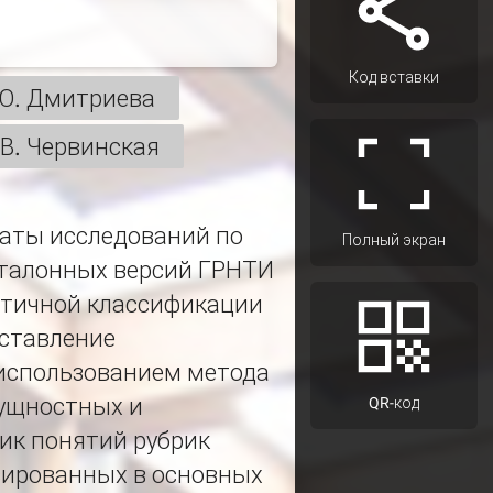
Код вставки
 Ю. Дмитриева
 В. Червинская
ьтаты исследований по
Полный экран
эталонных версий ГРНТИ
ятичной классификации
оставление
использованием метода
сущностных и
QR-код
ик понятий рубрик
зированных в основных