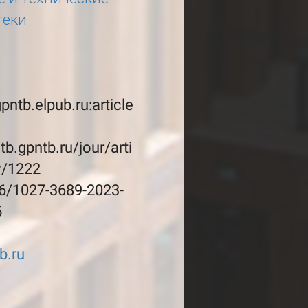
теки
gpntb.elpub.ru:article
ntb.gpntb.ru/jour/arti
w/1222
6/1027-3689-2023-
5
b.ru