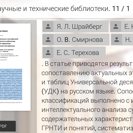
аучные и технические библиотеки. 11 / 1
Я. Л. Шрайберг
Е.
О. B. Смирнова
Н.
Е. С. Терехова
. В статье приводятся резул
сопоставлению актуальных 
и таблиц Универсальной дес
(УДК) на русском языке. Соп
классификаций выполнено с 
интеллектуального анализа 
содержательных характерист
PDF
ГРНТИ и понятий, системати