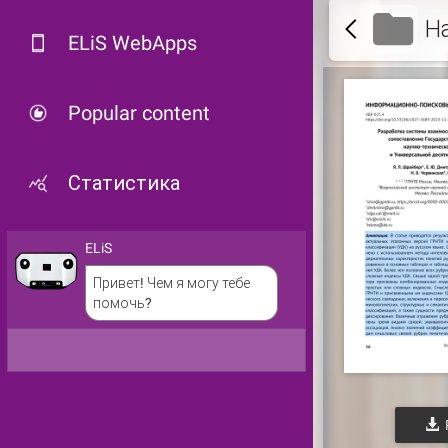
Н
ELiS WebApps
Popular content
Статистика
ELiS
Привет! Чем я могу тебе
помочь?