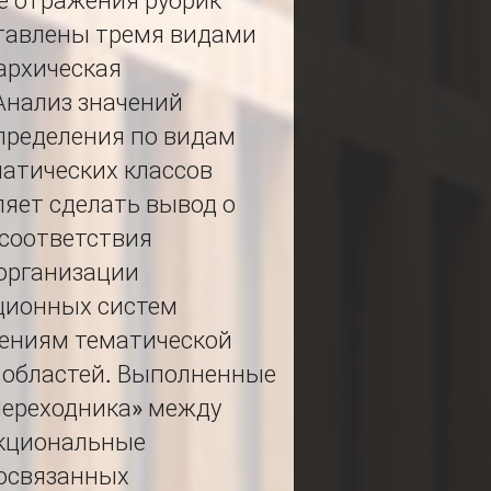
е отражения рубрик
тавлены тремя видами
рархическая
Анализ значений
пределения по видам
матических классов
яет сделать вывод о
 соответствия
 организации
ционных систем
лениям тематической
 областей. Выполненные
переходника» между
кциональные
освязанных