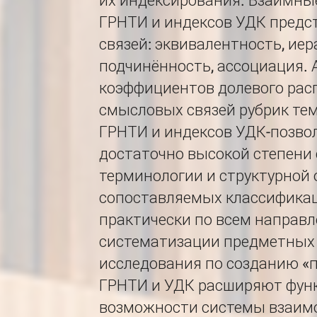
их индексирования. Взаимны
ГРНТИ и индексов УДК предс
связей: эквивалентность, ие
подчинённость, ассоциация. 
коэффициентов долевого рас
смысловых связей рубрик те
ГРНТИ и индексов УДК-позвол
достаточно высокой степени
терминологии и структурной
сопоставляемых классифика
практически по всем направ
систематизации предметных
исследования по созданию «
ГРНТИ и УДК расширяют фун
возможности системы взаим