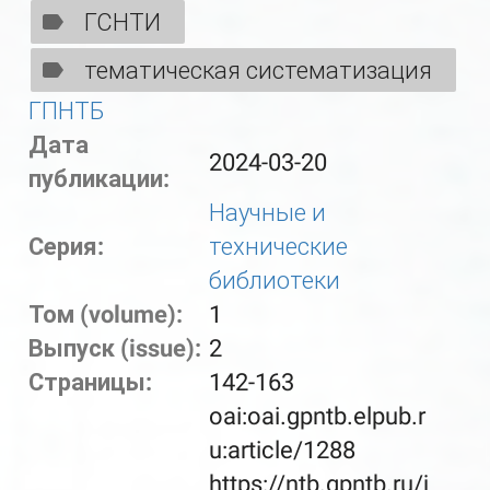
ГСНТИ
тематическая систематизация
ГПНТБ
Дата
2024-03-20
публикации:
Научные и
Серия:
технические
библиотеки
Том (volume):
1
Выпуск (issue):
2
Страницы:
142-163
oai:oai.gpntb.elpub.r
u:article/1288
https://ntb.gpntb.ru/j