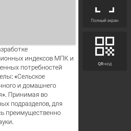
Полный экран
азработке
ционных индексов МПК и
QR-код
ненных потребностей
елы: «Сельское
ичного и домашнего
я». Принимая во
ых подразделов, для
сь преимущественно
ауки.