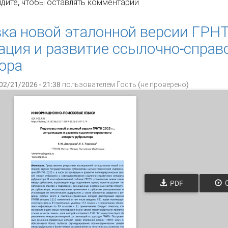
строение сопоставительных таблиц индексов МПК и рубрик
дите
, чтобы оставлять комментарии
енных потребностей человека»
ка новой эталонной версии ГРНТ
ация и развитие ссылочно-справ
ора
02/21/2026 - 21:38 пользователем
Гость (не проверено)
PDF
О