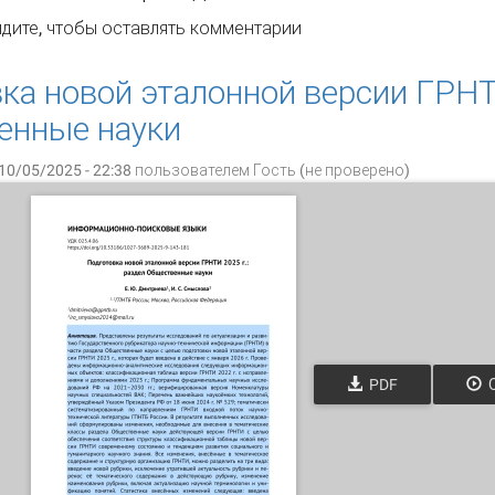
готовка новой эталонной версии ГРНТИ 2025 г.: раздел Ес
дите
, чтобы оставлять комментарии
ка новой эталонной версии ГРНТ
енные науки
10/05/2025 - 22:38 пользователем
Гость (не проверено)
PDF
О