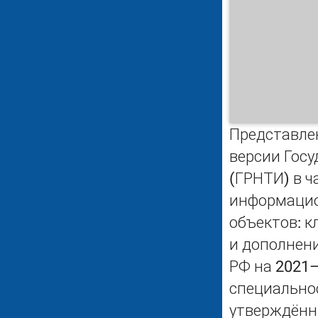
Представле
версии Гос
(ГРНТИ) в ч
информацио
объектов: к
и дополнен
РФ на 2021
специально
утверждённы