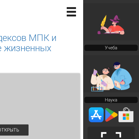
дексов МПК и
е жизненных
Учеба
Наука
ТКРЫТЬ