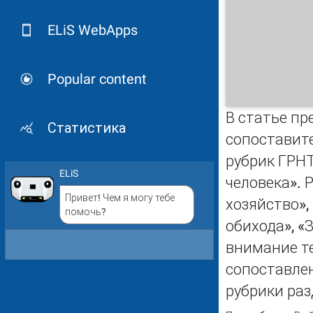
ELiS WebApps
Popular content
В статье пр
Статистика
сопоставит
рубрик ГРН
ELiS
человека».
Привет! Чем я могу тебе
хозяйство»,
помочь?
обихода», «
внимание т
сопоставле
рубрики раз