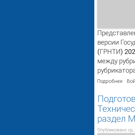
Представле
версии Гос
(ГРНТИ) 202
между рубр
рубрикатора
Подробнее
о Под
Вой
спра
Подготов
Техничес
раздел 
Опубликовано ср, 