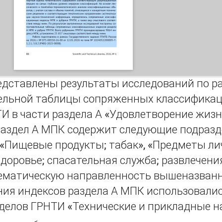
едставлены результаты исследований по р
ельной таблицы сопряженных классифика
ТИ в части раздела А «Удовлетворение жиз
 Раздел А МПК содержит следующие подразд
 «Пищевые продукты; табак», «Предметы л
Здоровье; спасательная служба; развлечени
ематическую направленность вышеназванн
ния индексов раздела А МПК использовали
делов ГРНТИ «Технические и прикладные н