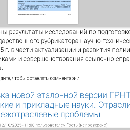
ны результаты исследований по подготовк
ударственного рубрикатора научно-техниче
5 г. в части актуализации и развития поли
иками и совершенствования ссылочно-спра
.
готовка новой эталонной версии ГРНТИ 2025 г.: актуализа
дите
, чтобы оставлять комментарии
вочного аппарата рубрикатора
ка новой эталонной версии ГРНТ
кие и прикладные науки. Отрасл
Межотраслевые проблемы
12/10/2025 - 11:08 пользователем
Гость (не проверено)