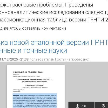
Межотраслевые проблемы. Проведены
нноаналитические исследования следую
лассификационная таблица версии ГРНТИ 2
готовка новой эталонной версии ГРНТИ 2025 г.: раздел Те
дите
, чтобы оставлять комментарии
сли экономики и раздел Межотраслевые проблемы
ка новой эталонной версии ГРНТ
нные и точные науки
11/12/2025 - 21:38 пользователем
Гость (не проверено)
PDF
О