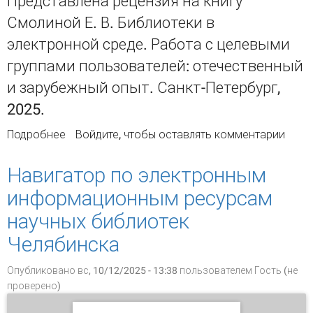
Представлена рецензия на книгу
Смолиной Е. В. Библиотеки в
электронной среде. Работа с целевыми
группами пользователей: отечественный
и зарубежный опыт. Санкт-Петербург,
2025.
Подробнее
о Национальные библиотеки мира в
Войдите
, чтобы оставлять комментарии
электронной среде: рецензия на монографию
Е. В. Смолиной
Навигатор по электронным
информационным ресурсам
научных библиотек
Челябинска
Опубликовано вс, 10/12/2025 - 13:38 пользователем
Гость (не
проверено)