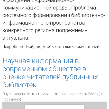
в создании информационно-
коммуникационной среды. Проблема
системного формирования библиотечно-
информационного пространства
конкретного региона попрежнему
актуальна.
Подробнее
о Изучение информационных потребностей
Войдите
, чтобы оставлять комментарии
пользователей центральной научной
библиотеки крупного промышленного города
Научная информация в
для оптимизации её документно-ресурсной
современном обществе в
базы
оценке читателей публичных
библиотек
Опубликовано чт, 01/12/2023 - 18:08 пользователем
Гость (не
проверено)