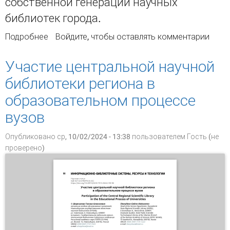
собственной генерации научных
библиотек города.
Подробнее
о Навигатор по электронным
Войдите
, чтобы оставлять комментарии
информационным ресурсам научных
библиотек Челябинска
Участие центральной научной
библиотеки региона в
образовательном процессе
вузов
Опубликовано ср, 10/02/2024 - 13:38 пользователем
Гость (не
проверено)