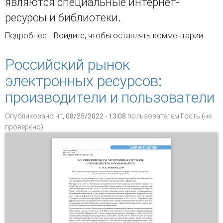
являются специальные интернет-
ресурсы и библиотеки.
Подробнее
о Научная информация в современном
Войдите
, чтобы оставлять комментарии
обществе в оценке читателей публичных
библиотек
Российский рынок
электронных ресурсов:
производители и пользователи
Опубликовано чт, 08/25/2022 - 13:08 пользователем
Гость (не
проверено)