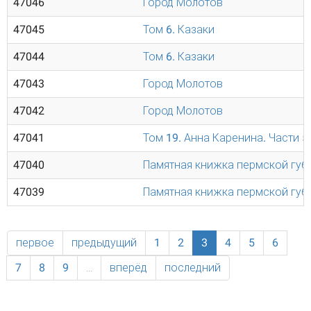
47046
Город Молотов
47045
Том 6. Казаки
47044
Том 6. Казаки
47043
Город Молотов
47042
Город Молотов
47041
Том 19. Анна Каренина. Части 5
47040
Памятная книжка пермской губе
47039
Памятная книжка пермской губе
первое
предыдущий
1
2
3
4
5
6
7
8
9
…
вперёд
последний