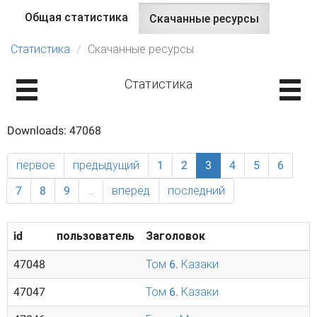
Общая статистика
Скачанные ресурсы
(активная
Главные вкладки
вкладка)
Статистика
Скачанные ресурсы
Статистика
Downloads: 47068
первое
предыдущий
1
2
3
4
5
6
7
8
9
…
вперёд
последний
id
пользователь
Заголовок
47048
Том 6. Казаки
47047
Том 6. Казаки