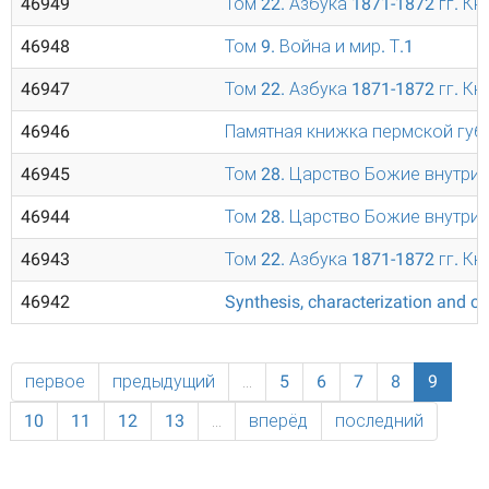
46949
Том 22. Азбука 1871-1872 гг. Кн
46948
Том 9. Война и мир. Т.1
46947
Том 22. Азбука 1871-1872 гг. Кн
46946
Памятная книжка пермской губе
46945
Том 28. Царство Божие внутри 
46944
Том 28. Царство Божие внутри 
46943
Том 22. Азбука 1871-1872 гг. Кн
46942
Synthesis, characterization and cat
первое
предыдущий
…
5
6
7
8
9
10
11
12
13
…
вперёд
последний