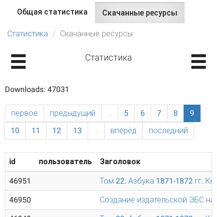
Общая статистика
Скачанные ресурсы
(активная
Главные вкладки
вкладка)
Статистика
Скачанные ресурсы
Статистика
Downloads: 47031
первое
предыдущий
…
5
6
7
8
9
10
11
12
13
…
вперёд
последний
id
пользователь
Заголовок
46951
Том 22. Азбука 1871-1872 гг. Кн
46950
Создание издательской ЭБС на 