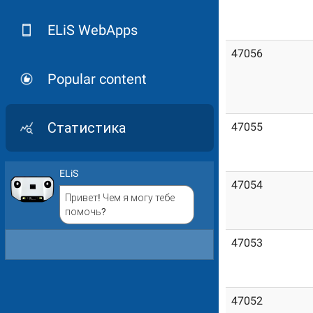
ELiS WebApps
47056
Popular content
Статистика
47055
ELiS
47054
Привет! Чем я могу тебе
помочь?
47053
47052