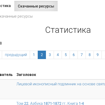
истика
Скачанные ресурсы
(активная
вкладки
вкладка)
качанные ресурсы
Статистика
8
предыдущий
1
2
3
4
5
6
7
8
9
ватель
Заголовок
Лицевой иконописный подлинник на основе свят
Том 22. Азбука 1871-1872 гг. Книга 1-4