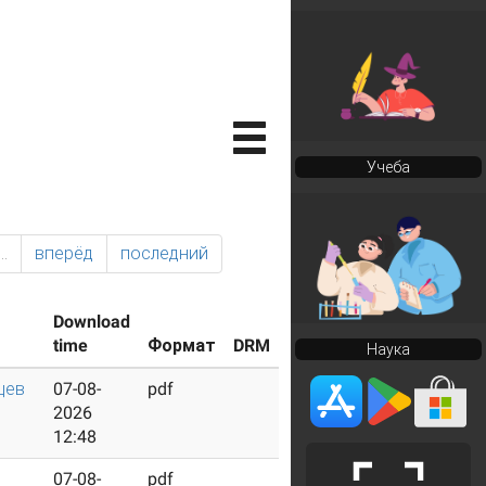
Учеба
…
вперёд
последний
Download
time
Формат
DRM
Наука
цев
07-08-
pdf
2026
12:48
07-08-
pdf