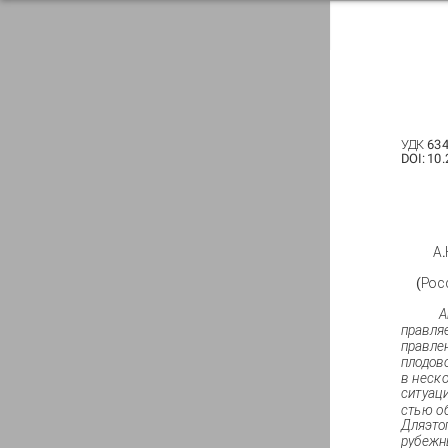
УДК 634
DOI: 10
А.
(Рос
А
правля
правле
плодов
в
неск
ситуац
стью
о
Для
это
рубежн