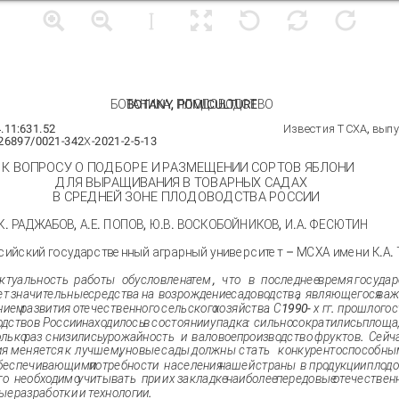
БОТАНИКА, ПЛОДОВОДСТВО
BOTANY, POMICULTURE
.11:631.52
Известия ТСХА, выпус
.26897/0021-342Х-2021-2-5-13
К ВОПРОСУ О ПОДБОРЕ И РАЗМЕЩЕНИИ СОРТОВ ЯБЛОНИ
ДЛЯ ВЫРАЩИВАНИЯ В ТОВАРНЫХ САДАХ
В СРЕДНЕЙ ЗОНЕ ПЛОДОВОДСТВА РОССИИ
К. РАДЖАБОВ, А.Е. ПОПОВ, Ю.В. ВОСКОБОЙНИКОВ, И.А. ФЕСЮТИН
сийский государственный аграрный университет – МСХА имени К.А.
ктуальность
работы
обусловлена
тем
,
что
в
последнее
время
государ
ет
значительные
средства
на
возрождение
садоводства
,
являющегося
ва
нием
развития
отечественного
сельского
хозяйства
.
С
1990-
х
гг
.
прошлого
с
одство
в
России
находилось
в
состоянии
упадка
:
сильно
сократились
площа
олько
раз
снизились
урожайность
и
валовое
производство
фруктов
.
Сейч
ия
меняется
к
лучшему
,
новые
сады
должны
стать
конкурентоспособны
беспечивающими
потребности
населения
нашей
страны
в
продукции
плодо
го
необходимо
учитывать
при
их
закладке
наиболее
передовые
отечествен
ые
разработки
и
технологии
.