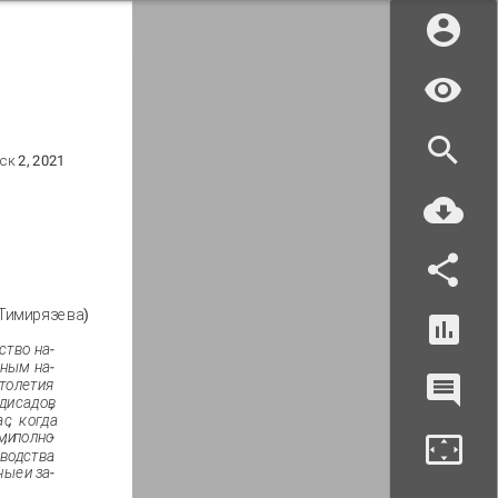
к 2, 2021
 Тимирязева)
ство
на
-
жным
на
-
толетия
ди
садов
,
ас
,
когда
ми
,
полно
-
водства
.
ные
и
за
-