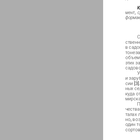
К
мент
,
с
форма
С
ственн
в садо
тонеза
объемо
этих з
садово
У
и зару
сии [3
ных се
куда о
мирска
П
чества
талах 
но, во
один т
сортов