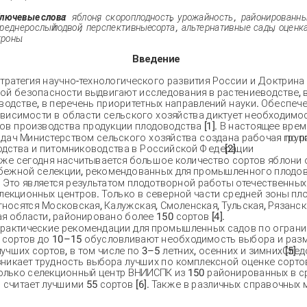
лючевые
слова
:
яблоня
,
скороплодность
,
урожайность
,
районированн
реднерослый
подвой
,
перспективные
сорта
,
альтернативные
сады
,
оценк
кроны
.
Введение
тратегия научно-технологического развития России и Доктрина
ой безопасности выдвигают исследования в растениеводстве, в
водстве, в перечень приоритетных направлений науки. Обеспеч
висимости в области сельского хозяйства диктует необходимо
в производства продукции плодоводства [1]. В настоящее врем
адач Министерством сельского хозяйства создана рабочая груп
по р
дства и питомниководства в Российской Федерации
[2].
же сегодня насчитывается большое количество сортов яблони 
бежной селекции, рекомендованных для промышленного плодов
]. Это является результатом плодотворной работы отечественных
лекционных центров. Только в северной части средней зоны пл
тносятся Московская, Калужская, Смоленская, Тульская, Рязанск
я области, районировано более 150 сортов [4].
рактические рекомендации для промышленных садов по ограни
 сортов до 10–15 обусловливают необходимость выбора и разм
лучших сортов, в том числе по 3–5 летних, осенних и зимних [5]
.
След
зникает трудность выбора лучших по комплексной оценке сортов
олько селекционный центр ВНИИСПК из 150 районированных в с
 считает лучшими 55 сортов [6]. Также в различных справочных 