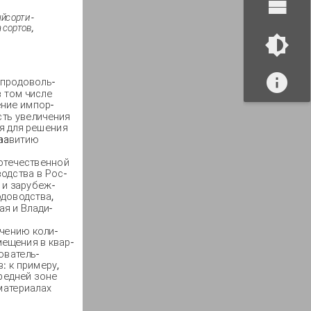
ый
сорти
-
а
сортов
,
 продоволь-
 том числе
ение импор-
сть увеличения
я для решения
па
азвитию
отечественной
одства в Рос-
 и зарубеж-
одоводства,
ая и Влади-
чению коли-
ещения в квар-
ователь-
: к примеру,
редней зоне
материалах