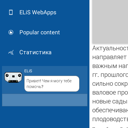
ELiS WebApps
Popular content
Актуальност
Статистика
направляет
важным напр
ELiS
гг. прошлог
Привет! Чем я могу тебе
сильно сокр
помочь?
валовое про
новые сады
обеспечива
плодоводст