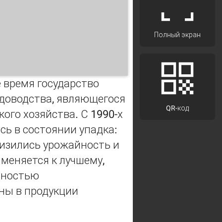
Полный экран
е время государство
адоводства, являющегося
QR-код
ого хозяйства. С 1990-х
сь в состоянии упадка:
низились урожайность и
 меняется к лучшему,
лностью
ны в продукции