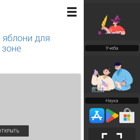
 яблони для
 зоне
Учеба
Наука
ТКРЫТЬ