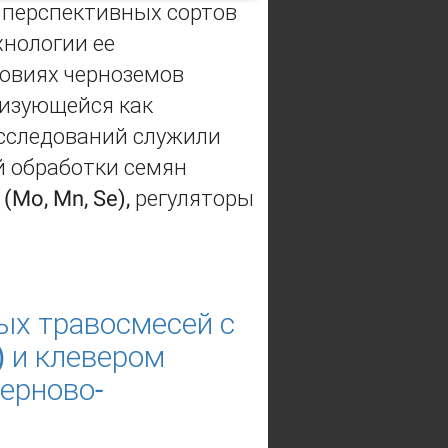
 перспективных сортов
хнологии ее
ловиях черноземов
изующей­ся как
сследований служили
й обработки семян
Mo, Mn, Se), регуляторы
осевной обработки семян
ых травосмесей с
) и клевером
дерново-