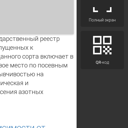
Полный экран
ударственный реестр
опущенных к
данного сорта включает в
QR-код
рвое место по посевным
зывчивостью на
ическая и
есения азотных
исимости от