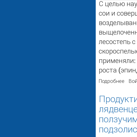
С целью на
сои и совер
возделыван
выщелоченн
лесостепь 
скороспелые
применяли: 
роста (эпин,
Подробнее
о Пр
Вой
Продукти
лядвенце
ползучим 
подзолис