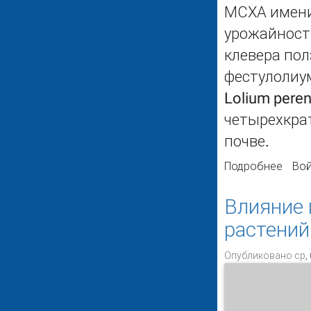
МСХА имени
урожайности
клевера пол
фестулолиум
Lolium peren
четырехкра
почве.
Подробнее
о Пр
Вой
corni
Влияние 
растений
Опубликовано ср, 