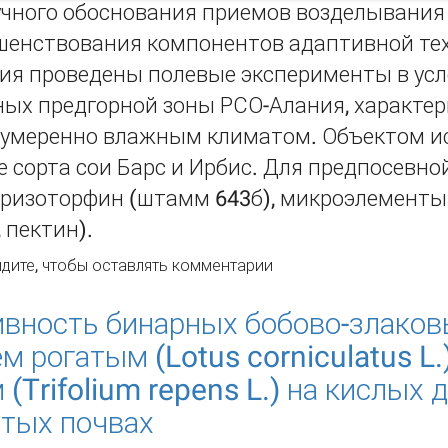
учного обоснования приемов возделывания
шен­ствования компонентов адаптивной те
ия проведены полевые экспери­менты в ус
ых предгорной зоны РСО-Алания, характер
с умеренно влажным климатом. Объектом и
 сорта сои Барс и Ирбис. Для предпосевно
ризоторфин (штамм 643б), микроэлементы (
 пектин).
одукционный процесс сортов сои в зависимости от предп
дите
, чтобы оставлять комментарии
вность бинарных бобово-злаков
м рогатым (Lotus corniculatus L.
(Trifolium repens L.) на кислых 
тых почвах