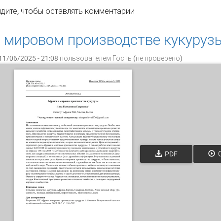
ияние препарата Изабион на компоненты продуктивности 
дите
, чтобы оставлять комментарии
 плодоношения
 мировом производстве кукуруз
11/06/2025 - 21:08 пользователем
Гость (не проверено)
PDF
О