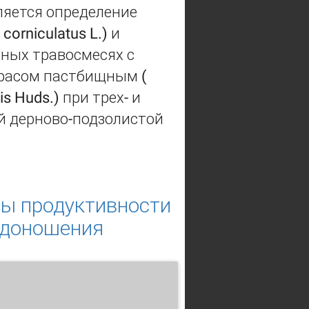
ляется определение
orniculatus L.) и
нтных травосмесях с
айграсом пастбищным (
is Huds.) при трех- и
й дерново-подзолистой
двенцем рогатым (Lotus
ислых дерново-подзолистых почвах
ты продуктивности
одоношения