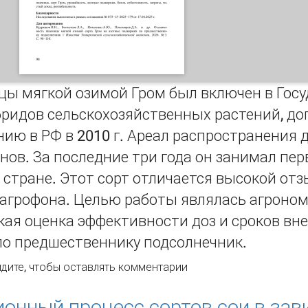
цы мягкой озимой Гром был включен в Гос
бридов сельскохозяйственных растений, д
ию в РФ в 2010 г. Ареал распространения 
онов. За последние три года он занимал пе
стране. Этот сорт отличается высокой от
агрофона. Целью работы являлась агроном
ая оценка эффективности доз и сроков вн
по предшественнику подсолнечник.
зывчивость пшеницы мягкой озимой сорта Гром
дите
, чтобы оставлять комментарии
зотные подкормки по предшественнику подсолнечник
онный процесс сортов сои в зав