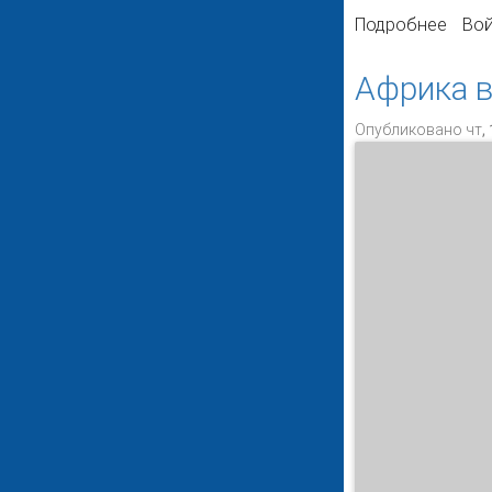
Подробнее
о Вл
Вой
типа
Африка в
Опубликовано чт, 