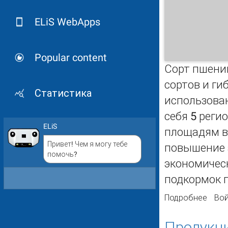
ELiS WebApps
Popular content
Сорт пшени
сортов и ги
Статистика
использован
себя 5 реги
ELiS
площадям в 
Привет! Чем я могу тебе
повышение 
помочь?
экономическ
подкормок 
Подробнее
о От
Вой
на а
Продукци