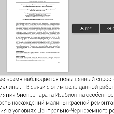
PDF
О
е время наблюдается повышенный спрос н
малины. В связи с этим цель данной рабо
ияния биопрепарата Изабион на особеннос
ость насаждений малины красной ремонта
ия в условиях Центрально-Черноземного ре