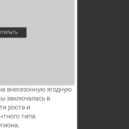
ТКРЫТЬ
а внесезонную ягодную
ты заключалась в
ти роста и
нтного типа
гиона.