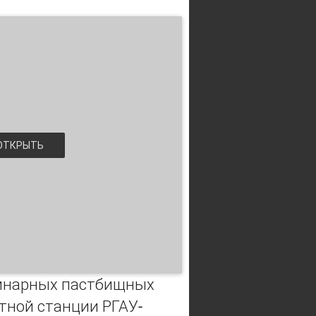
ТКРЫТЬ
бинарных пастбищных
ытной станции РГАУ-