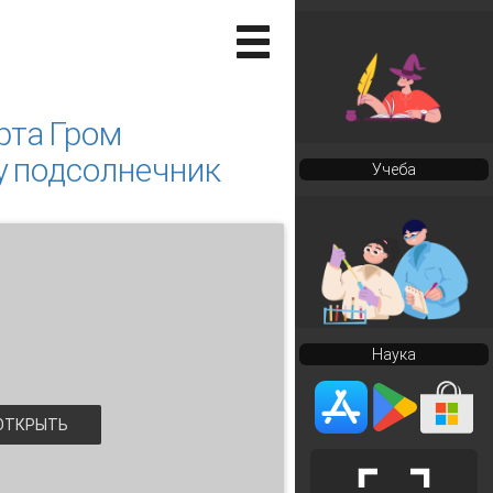
рта Гром
у подсолнечник
Учеба
Наука
ТКРЫТЬ