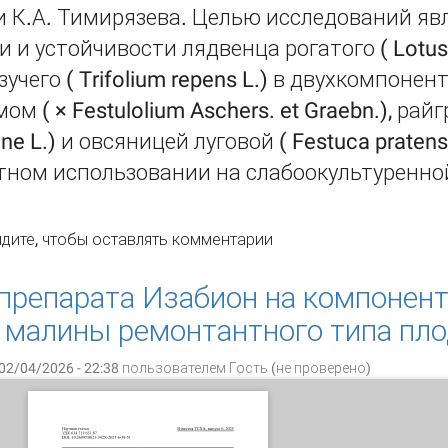
 К.А. Тимирязева. Целью исследований яв
 и устойчивости лядвенца рогатого ( Lotus c
зучего ( Trifolium repens L.) в двухкомпоне
ом ( × Festulolium Aschers. et Graebn.), р
ne L.) и овсяницей луговой ( Festuca pratens
тном использовании на слабоокультуренно
одуктивность бинарных бобово-злаковых травосмесей с ля
дите
, чтобы оставлять комментарии
culatus L.) и клевером ползучим (Trifolium repens L.) на к
препарата Изабион на компонен
 малины ремонтантного типа пл
02/04/2026 - 22:38 пользователем
Гость (не проверено)