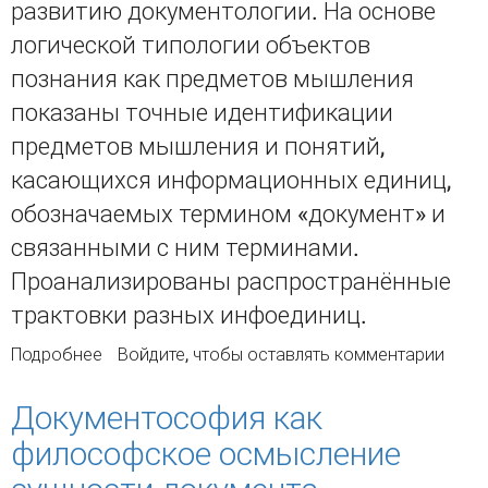
развитию документологии. На основе
логической типологии объектов
познания как предметов мышления
показаны точные идентификации
предметов мышления и понятий,
касающихся информационных единиц,
обозначаемых термином «документ» и
связанными с ним терминами.
Проанализированы распространённые
трактовки разных инфоединиц.
Подробнее
о О разработке общей интертеории в
Войдите
, чтобы оставлять комментарии
документологии
Документософия как
философское осмысление