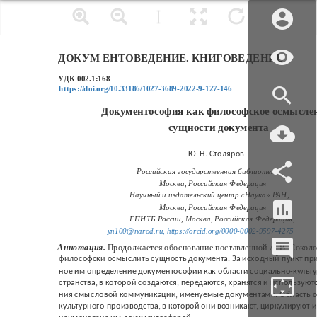
ДОКУМ ЕНТОВЕДЕНИЕ. КНИГОВЕДЕНИЕ
УДК 002.1:168
https://doi.org/10.33186/1027-3689-2022-9-127-146
Документософия как философское осмысле
сущности документа
Ю. Н. Столяров
Российская государственная библиотека,
Москва, Российская Федерация
Научный и издательский центр «Наука» РАН,
Москва, Российская Федерация
ГПНТБ России, Москва, Российская Федерация,
yn100@narod.ru,
https://orcid.org/0000-0002-9597-4275
Аннотация.
Продолжается обоснование поставленной А. В. Сокол
философски осмыслить сущность документа. За исходный пункт при
ное им определение документософии как области социально-культу
странства, в которой создаются, передаются, хранятся и используют
ния смысловой коммуникации, именуемые документами. Область с
культурного производства, в которой они возникают, циркулируют и