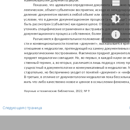
наименована им документосферой.
Показано, что адекватное определение документа возможно пр
лектическом, объект-субъектном восприятии, исходя из международ
деления: документом является любой объект или записанная инфо
условии, что в данном документационном процессе (а не вообще!) 
быть рассмотрен (субъектом) как единое целое. Отсюда вытекает п
уточнять специфические ограничения и выстраивать для каждого ко
документационного процесса собственное, более узкое определени
Разъясняется фундаментальное положение об относительности
сти и конвенциональности понятия «документ», высказывается кри
отношение к медиалогии, претендующей на замену документивных
медиалогическими построениями. Фактически предмет документол
предмет медиалогии совпадают. Но, во-первых, в каждой науке он им
ственный термин, а, во-вторых, различается лишь подход к этому пр
сущностный в документологии и коммуникативный в медиалогии. 
старательно, но беспричинно уходит от понятий «документ» и «ин
В-третьих, в отличие от документологии медиалогия пока бессильна
жить что-либо качественно новое и ценное в осмыслении феномена 
Научные и технические библиотеки, 2022, № 9
Следующая страница