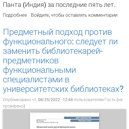
Панта (Индия) за последние пять лет.
Подробнее
о Empowering research in digital environment: a
Войдите
, чтобы оставлять комментарии
collaborative approach by Indian agricultural
libraries and research centres
Предметный подход против
функционального: следует ли
заменить библиотекарей-
предметников
функциональными
специалистами в
университетских библиотеках?
Опубликовано чт, 08/25/2022 - 12:44 пользователем
Гость (не
проверено)