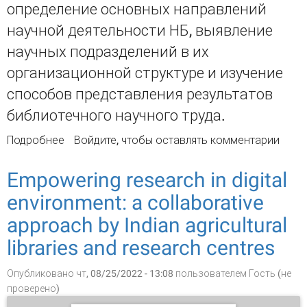
определение основных направлений
научной деятельности НБ, выявление
научных подразделений в их
организационной структуре и изучение
способов представления результатов
библиотечного научного труда.
Подробнее
о Научная деятельность национальных
Войдите
, чтобы оставлять комментарии
библиотек: по материалам сайтов крупнейших
библиотек мира
Empowering research in digital
environment: a collaborative
approach by Indian agricultural
libraries and research centres
Опубликовано чт, 08/25/2022 - 13:08 пользователем
Гость (не
проверено)