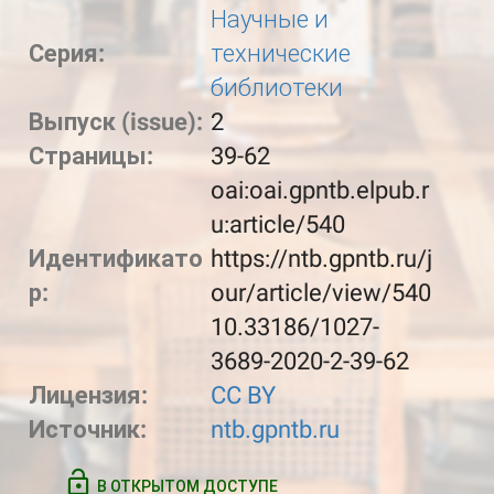
Научные и
Серия:
технические
библиотеки
Выпуск (issue):
2
Страницы:
39-62
oai:oai.gpntb.elpub.r
u:article/540
Идентификато
https://ntb.gpntb.ru/j
р:
our/article/view/540
10.33186/1027-
3689-2020-2-39-62
Лицензия:
CC BY
Источник:
ntb.gpntb.ru
В ОТКРЫТОМ ДОСТУПЕ