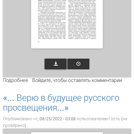
Подробнее
о Отечественные литературно-
Войдите
, чтобы оставлять комментарии
художественные и филологические журналы:
история и современность
«... Верю в будущее русского
просвещения...»
Опубликовано чт, 08/25/2022 - 03:08 пользователем
Гость (не
проверено)