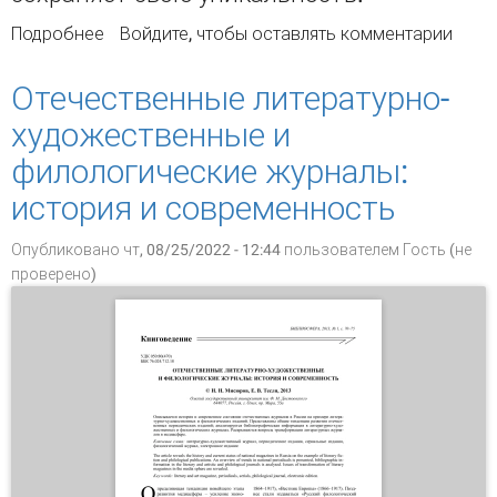
Подробнее
о Библиотека историко-мемориального музея
Войдите
, чтобы оставлять комментарии
им. А. В. Журавского в с. Усть-Цильма
Республики Коми
Отечественные литературно-
художественные и
филологические журналы:
история и современность
Опубликовано чт, 08/25/2022 - 12:44 пользователем
Гость (не
проверено)