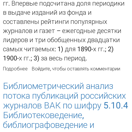
гг. Впервые подсчитана доля периодики
в выдаче изданий из фонда и
составлены рейтинги популярных
журналов и газет – ежегодные десятки
лидеров и три обобщенных двадцатки
самых читаемых: 1) для 1890-х гг.; 2)
1900-х гг.; 3) за весь период.
Подробнее
о Чтение периодики в Троицкосавской
Войдите
, чтобы оставлять комментарии
общественной библиотеке в 1891–1909 гг.
Библиометрический анализ
потока публикаций российских
журналов ВАК по шифру 5.10.4
Библиотековедение,
библиографоведение и