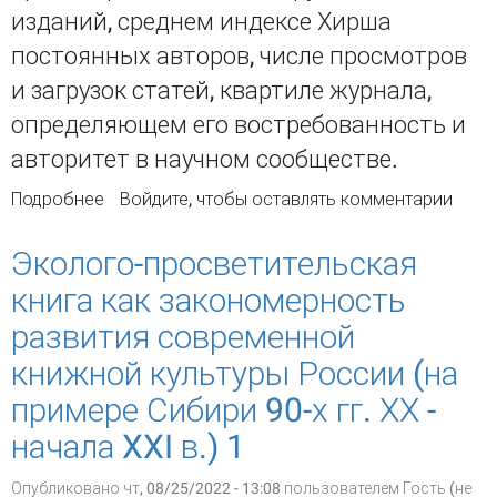
изданий, среднем индексе Хирша
постоянных авторов, числе просмотров
и загрузок статей, квартиле журнала,
определяющем его востребованность и
авторитет в научном сообществе.
Подробнее
о Библиометрический анализ потока
Войдите
, чтобы оставлять комментарии
публикаций российских журналов ВАК по
шифру 5.10.4 Библиотековедение,
Эколого-просветительская
библиографоведение и книговедение
книга как закономерность
развития современной
книжной культуры России (на
примере Сибири 90-х гг. ХХ -
начала XXI в.) 1
Опубликовано чт, 08/25/2022 - 13:08 пользователем
Гость (не