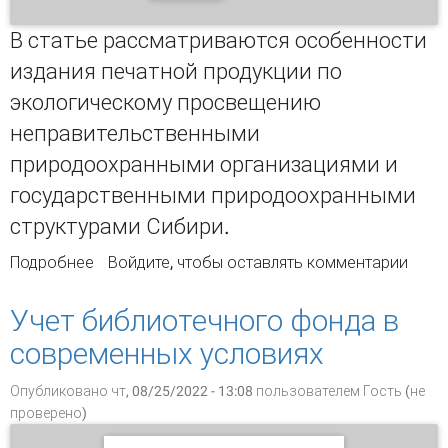
В статье рассматриваются особенности
издания печатной продукции по
экологическому просвещению
неправительственными
природоохранными организациями и
государственными природоохранными
структурами Сибири.
Подробнее
о Эколого-просветительская книга как
Войдите
, чтобы оставлять комментарии
закономерность развития современной
книжной культуры России (на примере Сибири
Учет библиотечного фонда в
90-х гг. ХХ - начала XXI в.) 1
современных условиях
Опубликовано чт, 08/25/2022 - 13:08 пользователем
Гость (не
проверено)