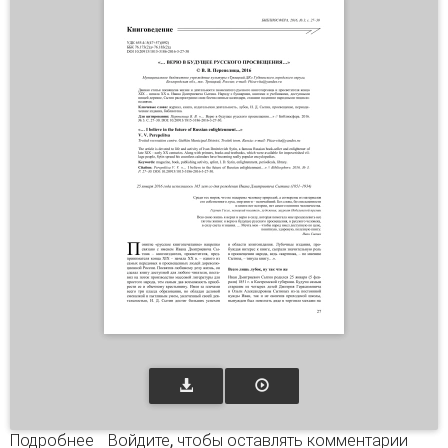
Подробнее
о «... Верю в будущее русского
Войдите
, чтобы оставлять комментарии