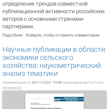
определение трендов совместной
публикационной активности российских
авторов с основными странами-
партнерами.
Подробнее
о Тенденции в международном соавторстве
Войдите
, чтобы оставлять комментарии
российских ученых в 2019–2023 гг. по данным
OpenAlex
Научные публикации в области
экономики сельского
хозяйства: наукометрический
анализ тематики
Опубликовано пт, 05/17/2024 - 19:08 пользователем
Гость (не
проверено)