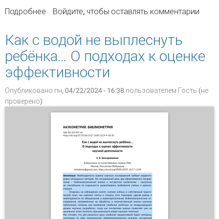
Подробнее
о Научные публикации в области экономики
Войдите
, чтобы оставлять комментарии
сельского хозяйства: наукометрический
анализ тематики
Как с водой не выплеснуть
ребёнка… О подходах к оценке
эффективности
Опубликовано пн, 04/22/2024 - 16:38 пользователем
Гость (не
проверено)