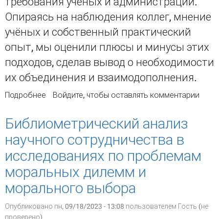
требования учёных и администрации.
Опираясь на наблюдения коллег, мнение
учёных и собственный практический
опыт, мы оценили плюсы и минусы этих
подходов, сделав вывод о необходимости
их объединения и взаимодополнения.
Подробнее
о Как с водой не выплеснуть ребёнка… О
Войдите
, чтобы оставлять комментарии
подходах к оценке эффективности
Библиометрический анализ
научного сотрудничества в
исследованиях по проблемам
моральных дилемм и
морального выбора
Опубликовано пн, 09/18/2023 - 13:08 пользователем
Гость (не
проверено)