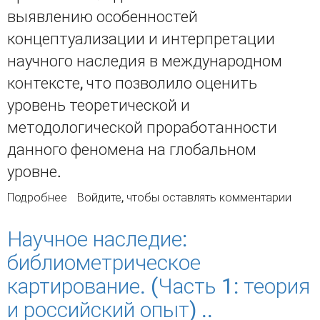
выявлению особенностей
концептуализации и интерпретации
научного наследия в международном
контексте, что позволило оценить
уровень теоретической и
методологической проработанности
данного феномена на глобальном
уровне.
Подробнее
о Научное наследие: библиометрическое
Войдите
, чтобы оставлять комментарии
картирование. (Часть 2: международный
уровень)
Научное наследие:
библиометрическое
картирование. (Часть 1: теория
и российский опыт) ..