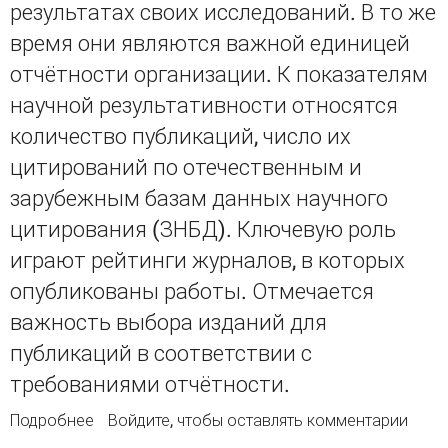
результатах своих исследований. В то же
время они являются важной единицей
отчётности организации. К показателям
научной результативности относятся
количество публикаций, число их
цитирований по отечественным и
зарубежным базам данных научного
цитирования (ЗНБД). Ключевую роль
играют рейтинги журналов, в которых
опубликованы работы. Отмечается
важность выбора изданий для
публикаций в соответствии с
требованиями отчётности.
Подробнее
о Роль научных публикаций в оценке
Войдите
, чтобы оставлять комментарии
деятельности академического НИИ