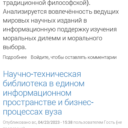
традиционной философской).
Анализируется вовлечённость ведущих
мировых научных изданий в
информационную поддержку изучения
моральных дилемм и морального
выбора.
Подробнее
о Библиометрический анализ научного
Войдите
, чтобы оставлять комментарии
сотрудничества в исследованиях по
проблемам моральных дилемм и морального
Научно-техническая
выбора
библиотека в едином
информационном
пространстве и бизнес-
процессах вуза
Опубликовано вс, 04/23/2023 - 15:38 пользователем
Гость (не