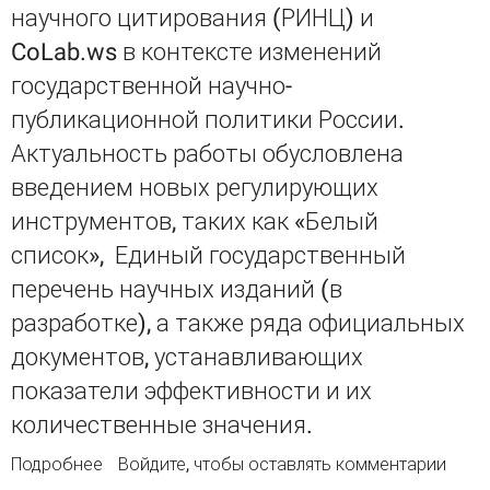
научного цитирования (РИНЦ) и
CoLab.ws в контексте изменений
государственной научно-
публикационной политики России.
Актуальность работы обусловлена
введением новых регулирующих
инструментов, таких как «Белый
список», Единый государственный
перечень научных изданий (в
разработке), а также ряда официальных
документов, устанавливающих
показатели эффективности и их
количественные значения.
Подробнее
о Анализ российских систем научного
Войдите
, чтобы оставлять комментарии
цитирования как инструмента оценки