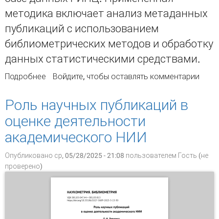
методика включает анализ метаданных
публикаций с использованием
библиометрических методов и обработку
данных статистическими средствами.
Подробнее
о Научное наследие: библиометрическое
Войдите
, чтобы оставлять комментарии
картирование. (Часть 1: теория и российский
опыт) ..
Роль научных публикаций в
оценке деятельности
академического НИИ
Опубликовано ср, 05/28/2025 - 21:08 пользователем
Гость (не
проверено)