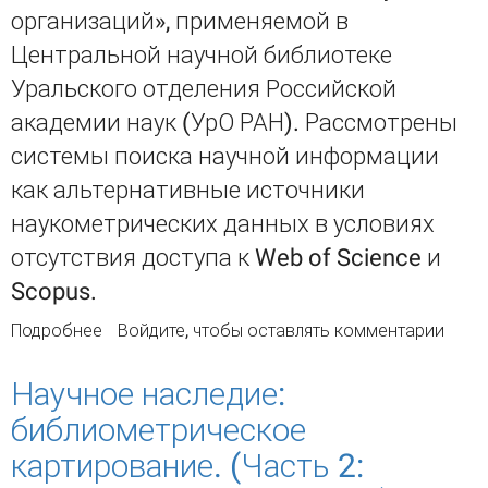
организаций», применяемой в
Центральной научной библиотеке
Уральского отделения Российской
академии наук (УрО РАН). Рассмотрены
системы поиска научной информации
как альтернативные источники
наукометрических данных в условиях
отсутствия доступа к Web of Science и
Scopus.
Подробнее
о Альтернативные ресурсы для решения
Войдите
, чтобы оставлять комментарии
библиометрических задач исследователей и
научных организаций
Научное наследие:
библиометрическое
картирование. (Часть 2: