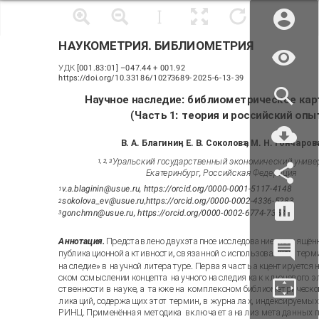
НАУКОМЕТРИЯ. БИБЛИОМЕТРИЯ
УДК [001.83:01]
–
047.44 + 001.92
https://doi.org/10.33186/1027
-
3689
-
2025
-
6
-
13
-
39
Научное наследие: библиометрическое кар
(Часть 1: теория и российский опы
В. А. Благинин
, Е. В. Соколова
, М. Н. Гончаров
1
2
3
Уральский государственный экономический универ
1, 2, 3
Екатеринбург, Российская Федерация
v.a.blaginin@usue.ru, https://orcid.org/0000-0001-5117-4148
1
sokolova_ev@usue.ru,
https://orcid.org/0000-0002-4336-5283
2
gonchmn@usue.ru, https://orcid.org/0000-0002-6774-7358
3
Аннотация.
Представлено двухэтапное исследование, посвящён
публикационной активности, связанной с использованием терм
наследие» в научной литературе. Первая часть акцентируется н
ском осмыслении концепта научного наследия как ключевого э
ственности в науке, а также на комплексном библиометрическо
ликаций, содержащих этот термин, в журналах, индексируемых
РИНЦ. Применённая методика включает анализ метаданных пу