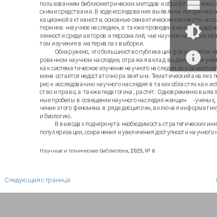
пользованием библиометрических методов и обработку данных 
скими средствами. В ходе исследования выявлены исторически
кационной активности, основные семантические контексты исп
термина «научное наследие», а также проведён анализ гендерн
ленности среди авторов и персоналий, чьё научное наследие явл
том изучения в материалах выборки.
Обнаружено, что большинство публикаций фокусируется н
рованном научном наследии, отражая вклад выдающихся учён
как систематическое изучение научного наследия как самостоя
мена остаётся недостаточно развитым. Тематический анализ по
рес к исследованию научного наследия в таких областях как ист
ство и право, а также педагогика, растёт. Одновременно выяв
ные пробелы в освещении научного наследия женщин
-
учёных,
чении этого феномена в ряде дисциплин, включая информатик
и биологию.
В выводах подчёркнута необходимость стратегических ин
популяризации, сохранения и увеличения доступности научного 
Научные и технические библиотеки, 202
5
, № 6
Следующая страница