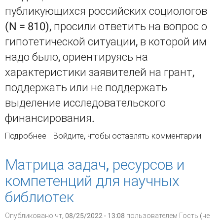
публикующихся российских социологов
(N = 810), просили ответить на вопрос о
гипотетической ситуации, в которой им
надо было, ориентируясь на
характеристики заявителей на грант,
поддержать или не поддержать
выделение исследовательского
финансирования.
Подробнее
о За пределами Хирш-индекса: статусные
Войдите
, чтобы оставлять комментарии
сигналы среди российских ученых
Матрица задач, ресурсов и
компетенций для научных
библиотек
Опубликовано чт, 08/25/2022 - 13:08 пользователем
Гость (не