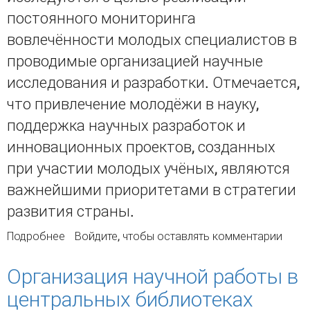
постоянного мониторинга
вовлечённости молодых специалистов в
проводимые организацией научные
исследования и разработки. Отмечается,
что привлечение молодёжи в науку,
поддержка научных разработок и
инновационных проектов, созданных
при участии молодых учёных, являются
важнейшими приоритетами в стратегии
развития страны.
Подробнее
о Использование информационных ресурсов
Войдите
, чтобы оставлять комментарии
электронной библиотеки eLIBRARY для
анализа публикационной результативности
Организация научной работы в
молодых учёных научной организации
центральных библиотеках