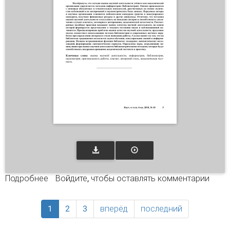
Подробнее
о Оценка качества научной деятельности:
Войдите
, чтобы оставлять комментарии
исследование оригинальности
1
2
3
вперёд
последний