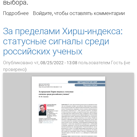
выбора.
Подробнее
о Библиометрический анализ научного
Войдите
, чтобы оставлять комментарии
сотрудничества в исследованиях по
проблемам моральных дилемм и морального
За пределами Хирш-индекса:
выбора
статусные сигналы среди
российских ученых
Опубликовано чт, 08/25/2022 - 13:08 пользователем
Гость (не
проверено)