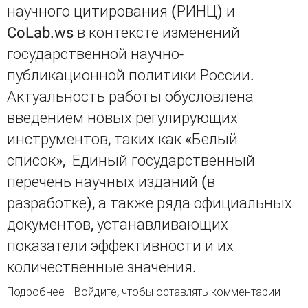
научного цитирования (РИНЦ) и
CoLab.ws в контексте изменений
государственной научно-
публикационной политики России.
Актуальность работы обусловлена
введением новых регулирующих
инструментов, таких как «Белый
список», Единый государственный
перечень научных изданий (в
разработке), а также ряда официальных
документов, устанавливающих
показатели эффективности и их
количественные значения.
Подробнее
о Анализ российских систем научного
Войдите
, чтобы оставлять комментарии
цитирования как инструмента оценки