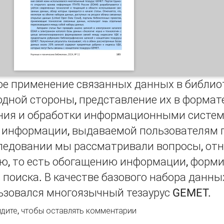
ое применение связанных данных в библио
 одной стороны, представление их в форма
ния и обработки информационными система
 информации, выдаваемой пользователям п
ледовании мы рассматривали вопросы, отн
ю, то есть обогащению информации, форм
 поиска. В качестве базового набора данны
ьзовался многоязычный тезаурус GEMET.
рмирование связанных данных в модели Единого открытог
дите
, чтобы оставлять комментарии
ии (ЕОАИ) с использованием многоязычного тезауруса GE