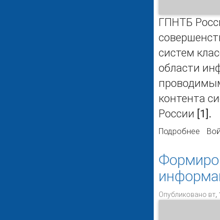
ГПНТБ Росс
совершенст
систем кла
области ин
проводимым
контента с
России [1].
Подробнее
о Ос
Вой
Росс
Формиро
информа
Опубликовано вт, 