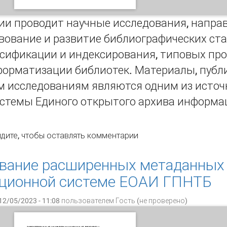
ии проводит научные исследования, напра
вование и развитие библиографических ста
ссификации и индексирования, типовых пр
форматизации библиотек. Материалы, публ
 исследованиям являются одним из исто
истемы Единого открытого архива информа
обенности реализации подсистемы учёта результатов науч
дите
, чтобы оставлять комментарии
ии
вание расширенных метаданных
ционной системе ЕОАИ ГПНТБ
12/05/2023 - 11:08 пользователем
Гость (не проверено)