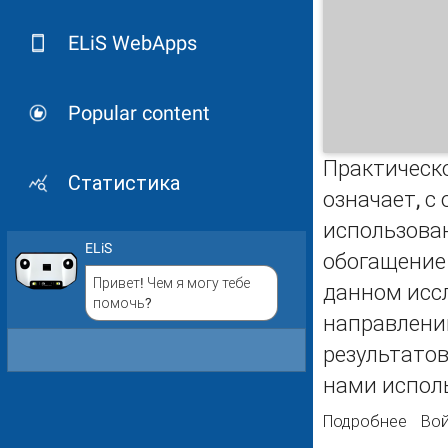
ELiS WebApps
Popular content
Практическ
Статистика
означает, с
использова
ELiS
обогащение
Привет! Чем я могу тебе
данном исс
помочь?
направлени
результатов
нами испол
Подробнее
о Фо
Вой
Росс