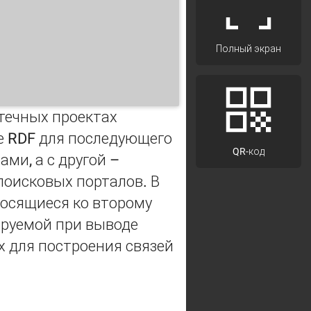
Полный экран
течных проектах
те RDF для последующего
QR-код
ми, а с другой –
оисковых порталов. В
осящиеся ко второму
ируемой при выводе
х для построения связей
о архива информации ГПНТБ
MET