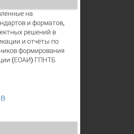
вленные на
ндартов и форматов,
оектных решений в
икации и отчёты по
чников формирования
ции (ЕОАИ) ГПНТБ
ной деятельности в ЕОАИ ГПНТБ
 в