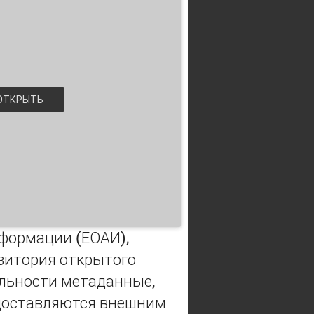
ТКРЫТЬ
формации (ЕОАИ),
итория открытого
ельности метаданные,
едоставляются внешним