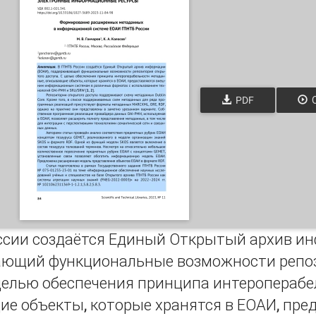
PDF
О
ссии создаётся Единый Открытый архив ин
ющий функциональные возможности репоз
 целью обеспечения принципа интеропераб
е объекты, которые хранятся в ЕОАИ, пр