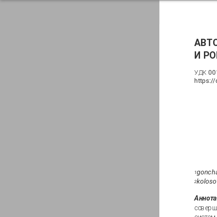
АВТ
И Р
УДК 001
https://
gonch
1
koloso
2
Аннота
соверш