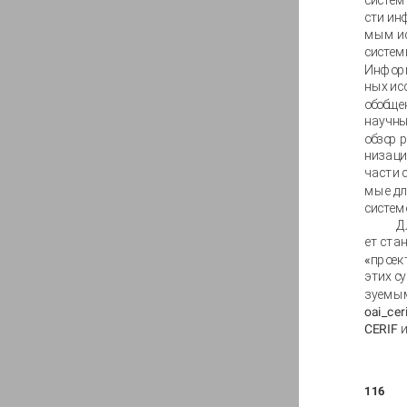
систем
сти ин
мым и
систем
Информ
ных ис
обобще
научны
обзор 
низаци
части 
мые дл
систем
Д
ет ста
«проек
этих с
зуемым
oai_ce
CERIF 
116