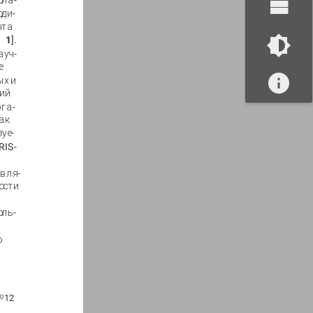
бла-
оди-
нта
1
].
ауч-
е
ых и
ий
рга-
ак
уе-
RIS-
авля-
ости
ы
оль-
ю
№
12