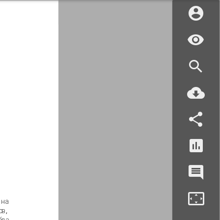
 на
ов,