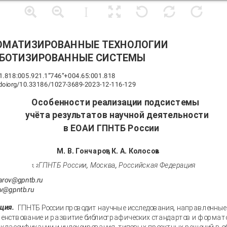
ОМАТИЗИРОВАННЫЕ ТЕХНОЛОГИИ
ОБОТИЗИРОВАННЫЕ СИСТЕМЫ
.818:005.921.1”746”+004.65:001.818
doi
.
org
/10.33186/1027
-3689-2023-12-116-129
Особенности реализации подсистемы
учёта результатов научной деятельности
в ЕОАИ ГПНТБ России
М. В. Гончаров
, К. А. Колосов
1
2
ГПНТБ России, Москва, Российская Федерация
1, 2
arov@gpntb.ru
v@gpntb.ru
ция.
ГПНТБ России проводит научные исследования, направленные
енствование и развитие библиографических стандартов и формат