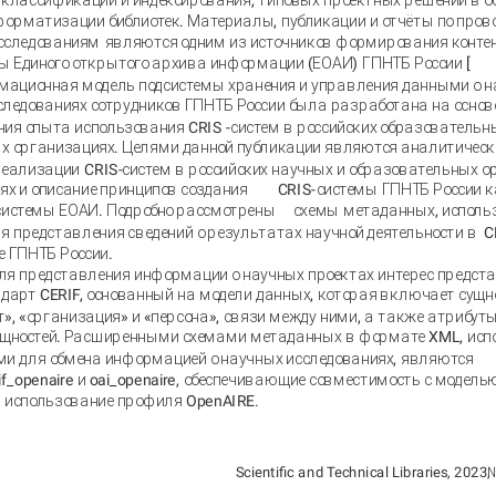
 классификации и индексирования, типовых проектных решений в о
форматизации библиотек. Материалы, публикации и отчёты по пров
сследованиям
являются одним из источников формирования конте
ы Единого открытого архива информации (ЕОАИ) ГПНТБ России [
ационная модель подсистемы хранения и управления данными о н
следованиях сотрудников ГПНТБ России была разработана на основ
ния опыта использования CRIS
-
систем в российских образовательн
х организациях. Целями данной публикации являются аналитическ
реализации
CRIS-
систем в российских научных и образовательных о
ях и описание принципов создания
CRIS-
системы ГПНТБ России к
системы ЕОАИ. Подробно рассмотрены
схемы метаданных, использ
я представления сведений о результатах научной деятельности в
C
е ГПНТБ России.
ля представления информации о научных проектах интерес предст
ндарт CERIF, основанный на модели данных, которая включает сущн
т», «организация» и «персона», связи между ними, а также атрибут
ущностей. Расширенными схемами метаданных в формате XML, исп
и для обмена информацией о научных исследованиях, являются
rif_openaire и oai_openaire, обеспечивающие совместимость с модель
и использование профиля OpenAIRE.
Scientific and Technical Libraries, 2023,