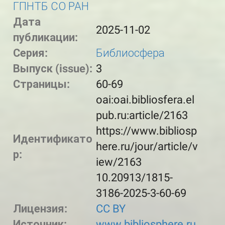
ГПНТБ СО РАН
Дата
2025-11-02
публикации:
Серия:
Библиосфера
Выпуск (issue):
3
Страницы:
60-69
oai:oai.bibliosfera.el
pub.ru:article/2163
https://www.bibliosp
Идентификато
here.ru/jour/article/v
р:
iew/2163
10.20913/1815-
3186-2025-3-60-69
Лицензия:
CC BY
Источник:
www.bibliosphere.ru