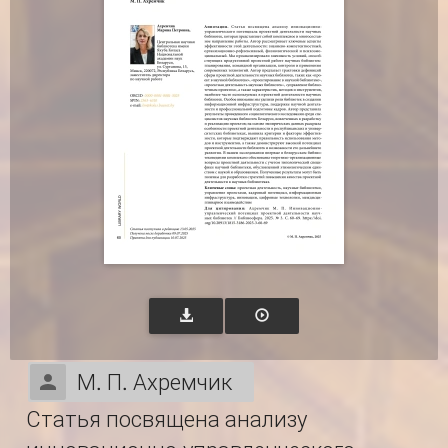
М. П. Ахремчик
Статья посвящена анализу