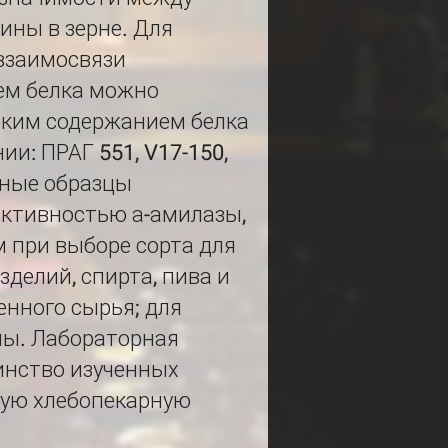
ины в зерне. Для
взаимосвязи
ем белка можно
оким содержанием белка
и: ПРАГ 551, V17-150,
енные образцы
активностью а-амилазы,
 при выборе сорта для
делий, спирта, пива и
енного сырья; для
пы. Лабораторная
инство изученных
щую хлебопекарную