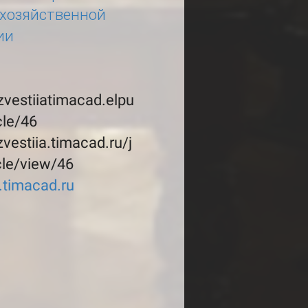
охозяйственной
ии
izvestiiatimacad.elpu
cle/46
izvestiia.timacad.ru/j
cle/view/46
a.timacad.ru