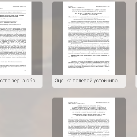
Оценка качества зерна образцов коллекции озимой мягкой пшеницы в Московской сельскохозяйственной академии
Оценка полевой устойчивости и идентификация некоторых Lr-генов у образцов яровой тритикале