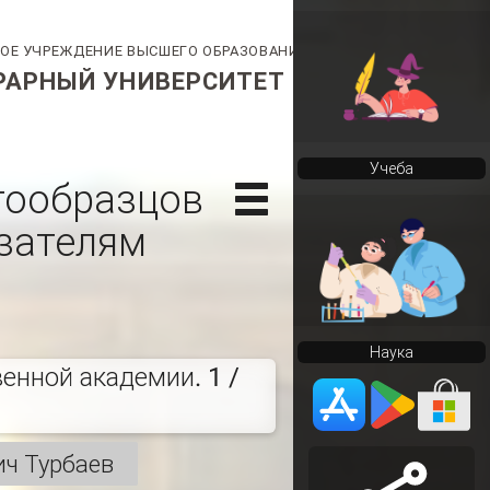
Учеба
тообразцов
азателям
Наука
енной академии. 1 /
ч Турбаев