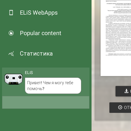
ELiS WebApps
Popular content
Статистика
ELiS
Привет! Чем я могу тебе
помочь?
ОТ