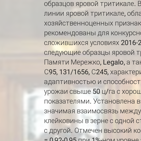
образцов яровой тритикале.
линии яровой тритикале, об
хозяйственноценных признак
рекомендованы для конкурсн
сложившихся условиях 2016-2
следующие образцы яровой три
Памяти Мережко, Legalo, а т
С95, 131/1656, С245, характ
адаптивностью и способност
урожаи свыше 50 ц/га с хор
показателями. Установлена 
значимая взаимосвязь между
клейковины в зерне с одной 
с другой. Отмечен высокий к
= 0,92-0,95 при 1%-ном уровн