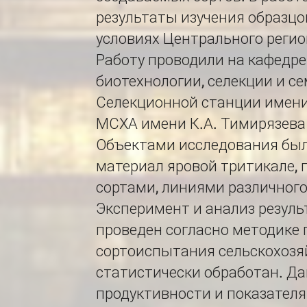
результаты изучения образцо
условиях Центрального реги
Работу проводили на кафедре
биотехнологии, селекции и с
Селекционной станции имени
МСХА имени К.А. Тимирязева в
Объектами исследования бы
материал яровой тритикале,
сортами, линиями различног
Эксперимент и анализ резул
проведен согласно методике 
сортоиспытания сельскохозя
статистически обработан. Да
продуктивности и показателя