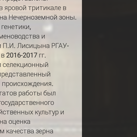
в яровой тритикале в
она Нечерноземной зоны.
 генетики,
еменоводства и
 П.И. Лисицына РГАУ-
 2016-2017 гг.
л селекционный
 представленный
о происхождения.
ьтатов работы был
государственного
йственных культур и
на оценка
м качества зерна