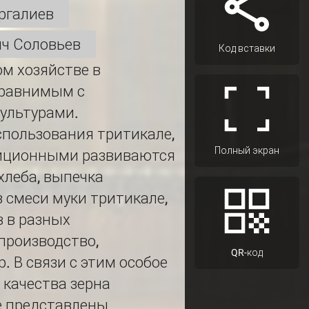
ргалиев
ич Соловьев
Код вставки
ом хозяйстве в
сравнимым с
ультурами.
пользования тритикале,
Полный экран
диционными развиваются
хлеба, выпечка
 смеси муки тритикале,
в в разных
производство,
QR-код
. В связи с этим особое
 качества зерна
е представлены