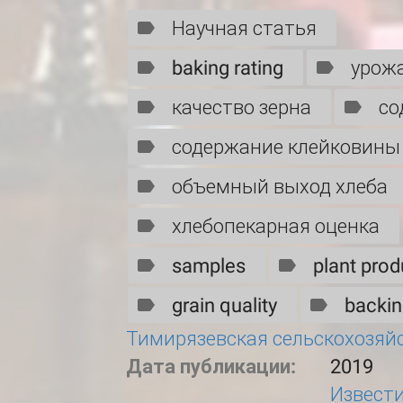
Научная статья
baking rating
урож
качество зерна
со
содержание клейковины
объемный выход хлеба
хлебопекарная оценка
samples
plant prod
grain quality
backin
Тимирязевская сельскохозяй
Дата публикации:
2019
Извест