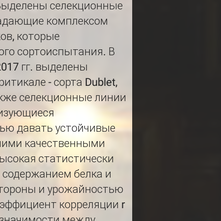
 Выделены селекционные
ладающие комплексом
ов, которые
ого сортоиспытания. В
017 гг. выделены
тикале - сорта Dublet,
акже селекционные линии
еризующиеся
ью давать устойчивые
ошими качественными
высокая статистически
 содержанием белка и
стороны и урожайностью
оэффициент корреляции r
е значимости между