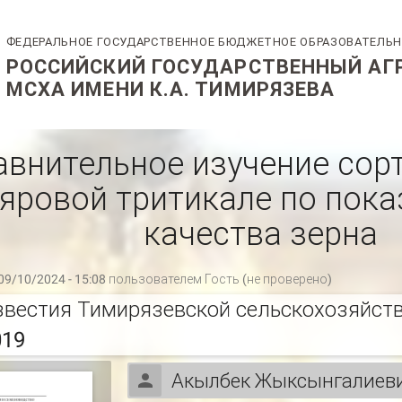
авнительное изучение сор
яровой тритикале по пок
качества зерна
09/10/2024 - 15:08 пользователем
Гость (не проверено)
звестия Тимирязевской сельскохозяйств
019
Акылбек Жыксынгалиеви