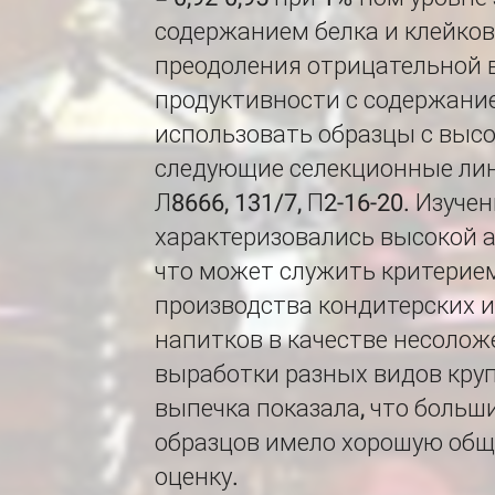
содержанием белка и клейков
преодоления отрицательной 
продуктивности с содержани
использовать образцы с выс
следующие селекционные лини
Л8666, 131/7, П2-16-20. Изуч
характеризовались высокой 
что может служить критерием
производства кондитерских из
напитков в качестве несолож
выработки разных видов кру
выпечка показала, что больш
образцов имело хорошую об
оценку.