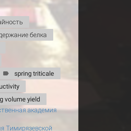
айность
держание белка
spring triticale
uctivity
g volume yield
ственная академия
ия Тимирязевской