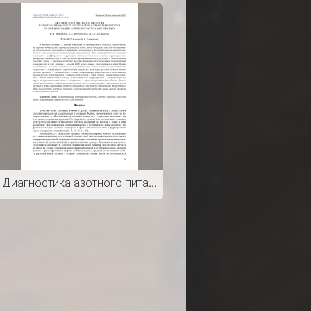
Диагностика азотного питания и прогнозирование качества зерна злаковых культур по концентрации аминокислот в соке листьев