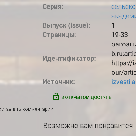
Серия:
сельск
академ
Выпуск (issue):
1
Страницы:
19-33
oai:oai.
b.ru:arti
Идентификатор:
https://
our/arti
Источник:
izvestii
В ОТКРЫТОМ ДОСТУПЕ
 оставлять комментарии
Возможно вам понравится