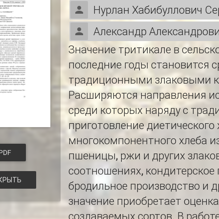
Нурлан Хабибуллович Се
Александр Александров
Значение тритикале в сельск
последние годы становится 
традиционными злаковыми к
Расширяются направления ис
среди которых наряду с тра
приготовление диетического 
многокомпонентного хлеба из
PDF
пшеницы, ржи и других злако
соотношениях, кондитерское 
КРЫТЬ
бродильное производство и др
значение приобретает оценка
создаваемых сортов. В работ