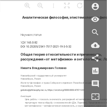
Аналитическая философия, эпистемология и фил
Научная статья
УДК 165.0:82
DOI 10.25205/2541-7517-2021-19-3-5-32
Общая теория относительности и причинность,
рассуждения «от метафизики» и онтология Дж. Л
*
Никита Владимирович Головко
Новосибирский государственный университет
Новосибирск, Россия
Институт философии и права Сибирского отделения Российской академии наук
Новосибирск, Россия
golovko@philosophy.nsc.ru, https://orcid.org/0000-0002-4707-1231
Аннотация
Цель работы – показать значимость рассуждений «от метафизики» в ходе послед
терпретации тезиса «борьбы с неосхоластикой» (Дж. Лэдимен). Представление о то
мет метафизики – метафизическая возможность, а наука определяет, какая из н