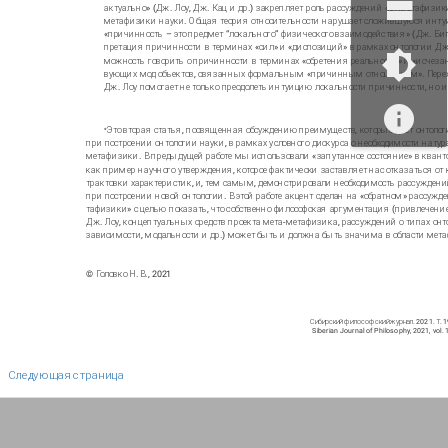
актуально» (Дж. Лоу, Дж. Кац и др.) закрепляет роль рассуждений «от метафизик
метафизики науки. Общая теория относительности нарушает сложившуюся инту
«причинность – это предмет “локального” физического взаимодействия» (Дж. Биг
претация причинности в терминах «сил» и «диспозиций» в рамках онтологии Дж.
можность говорить о причинности в терминах «обретения реальности» и «исчезан
вующих мод объектов, связанных формальным «причинным отношением». Перех
Дж. Лоу помогает не только преодолеть интуицию локальности причинности, но и
Это вторая статья, посвященная обсуждению преимуществ, которые дает онтолог
*
при построении онтологии науки, в рамках условного дискурса о необходимости нату
метафизики. В предыдущей работе мы использовали «запутанное состояние» в квант
как пример научного утверждения, которое фактически заставляет нас отказаться от
трактовки характеристик, и, тем самым, демонстрировали необходимость рассуждени
при построении новой онтологии. В этой работе акцент сделан на «обратном» рассужде
тафизики» с целью показать, что собственно философская аргументация (привлечени
Дж. Лоу, концептуальных средств проекта мета-метафизика, рассуждений о типах онт
зависимости, модальности и др.) может быть и должна быть значима в области мет
© Головко Н. В., 2021
Сибирский философский журнал. 2021. Т. 19
Siberian Journal of Philosophy, 2021, vol. 1
Следующая страница