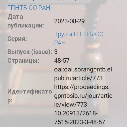
ГПНТБ СО РАН
Дата
2023-08-29
публикации:
Труды ГПНТБ СО
Серия:
РАН
Выпуск (issue):
3
Страницы:
48-57
oai:oai.sorangpntb.el
pub.ru:article/773
https://proceedings.
Идентификато
gpntbsib.ru/jour/artic
р:
le/view/773
10.20913/2618-
7515-2023-3-48-57