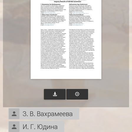
З. В. Вахрамеева
И. Г. Юдина