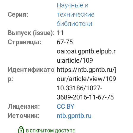
Научные и
Серия:
технические
библиотеки
Выпуск (issue):
11
Страницы:
67-75
oai:oai.gpntb.elpub.r
u:article/109
Идентификато
https://ntb.gpntb.ru/j
р:
our/article/view/109
10.33186/1027-
3689-2016-11-67-75
Лицензия:
CC BY
Источник:
ntb.gpntb.ru
В ОТКРЫТОМ ДОСТУПЕ