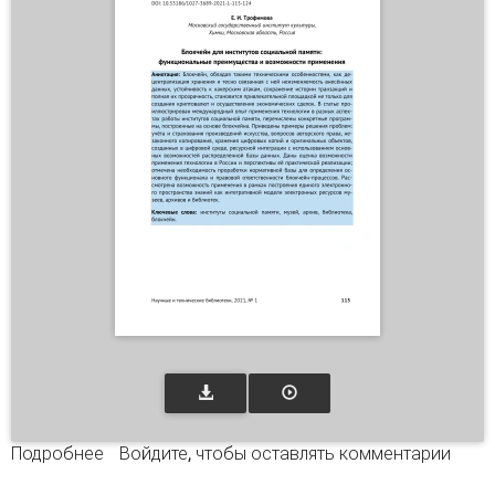
Подробнее
о Блокчейн для институтов социальной
Войдите
, чтобы оставлять комментарии
памяти: функциональные преимущества и