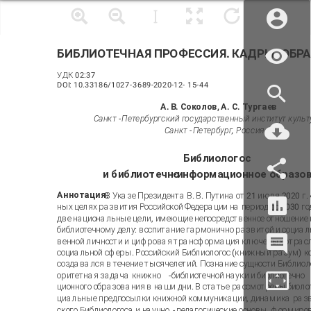
БИБЛИОТЕЧНАЯ ПРОФЕССИЯ. КАДРЫ. ОБР
УДК 02:37
DOI: 10.33186/1027
-
3689
-2020-12-
15
-
44
А. В
.
Соколов, А. С. Тургаев
Санкт
-
Петербургский государственный институт культ
Санкт
-
Петербург, Россия
Библиологос
и библиотечно
-
информационное образо
Аннотация:
В
Указе Президента В. В. Путина от 21 июля 2020 г.
ных целях развития Российской Федерации на период до 2030 г
две национальные цели, имеющие непосредственное отношение 
библиотечному делу: воспитание гармонично развитой и социал
венной личности и цифровая трансформация ключевых отрасл
социальной сферы. Российский Библиологос (книжный разум) к
создавался в течение тысячелетий. Познание сущности Библиол
оритетная задача книжно
-
библиотечной науки и библиотечно
ционного образования в наши дни. В статье рассмотрены биолог
циальные предпосылки книжной коммуникации, динамика разв
ского Библиологоса и научно
-
педагогические основы
формиров