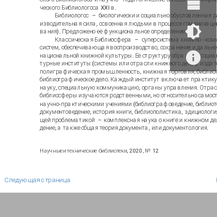
ческого Библиологоса XXI в.
Библиологос
–
биологически и социально обусловленная 
изводительная сила, освоенная людьми в процессе гоминизации
вания). Предложено её функциональное определение.
Классическая Библиосфера
–
суперсистема книжно
-
ком
систем, обеспечивающая воспроизводство, сохранение и дальн
национальной книжной культуры. Её структуру образуют социа
турные институты (системы или отрасли книжного дела): издат
полиграфическая промышленность, книжная торговля, библиот
библиографическое дело. Каждый институт включает практику,
науку, специальную коммуникацию, органы управления. Отра
библиосферы изучаются родственными, но относительно само
научно
-
практическими учениями (библиографоведение, библиот
документоведение, история книги, библиополистика, эдициология 
щей проблематикой
–
комплексная наука
о книге и книжном де
дение, а также
общая теория документа, или документология.
Научные
и
технические
библиотеки
, 2020
, №
12
Следующая страница