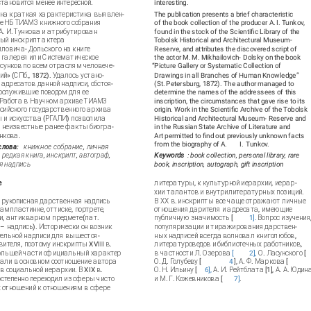
 становится менее интересной.
interesting.
ана краткая характеристика выявлен-
The publication presents a brief characteristic
де НБ ТИАМЗ книжного собрания
of the book collection of the producer A. I. Tunkov,
А. И. Тункова и атрибутирован
found in the stock of the Scientific Library of the
ый инскрипт актера
Tobolsk Historical and Architectural Museum-
йловича- Дольского на книге
Reserve, and attributes the discovered script of
 галерея или Систематическое
the actor M. M. Mikhailovich- Dolsky on the book
сунков по всем отраслям человече-
“Picture Gallery or Systematic Collection of
ий» (СПб., 1872). Удалось устано-
Drawings in all Branches of Human Knowledge”
адресатов данной надписи, обстоя-
(St. Petersburg, 1872). The author managed to
послужившие поводом для ее
determine the names of the addressees of this
 Работа в Научном архиве ТИАМЗ
inscription, the circumstances that gave rise to its
ссийского государственного архива
origin. Work in the Scientific Archive of the Tobolsk
 и искусства (РГАЛИ) позволила
Historical and Architectural Museum- Reserve and
 неизвестные ранее факты биогра-
in the Russian State Archive of Literature and
ункова.
Art permitted to find out previously unknown facts
from the biography of A.
I.
Tunkov.
лова:
книжное собрание, личная
 редкая книга, инскрипт, автограф,
Keywords
: book collection, personal library, rare
я надпись
book, inscription, autograph, gift inscription
е
литературы, к культурной иерархии, иерар-
хии талантов и внутрилитературных позиций.
 рукописная дарственная надпись
В ХХ в. инскрипты все чаще отражают личные
рампластинке, оттиске, портрете,
отношения дарителя и адресата, имеющие
, антикварном предмете (лат.
публичную значимость [
1
].
Вопрос изучения
– надпись). Исторически он возник
популяризации и тиражирования дарствен-
тельной надписи для вышестоя-
ных надписей всегда волновал книголюбов,
вителя, поэтому инскрипты XVIII в.
литературоведов и библиотечных работников,
большей части официальный характер
в частности Л. Озерова
[
2
],
О. Ласунского [
али в основном соотношение автора
О. Д. Голубеву [
4
], А. Ф. Маркова [
в социальной иерархии. В XIX в.
О. Н. Ильину [
6
],
А. И. Рейтблата [1], А. А. Юдин
остепенно переходил из сферы чисто
и М. Г. Кожевникова [
7
]
.
 отношений к отношениям в сфере