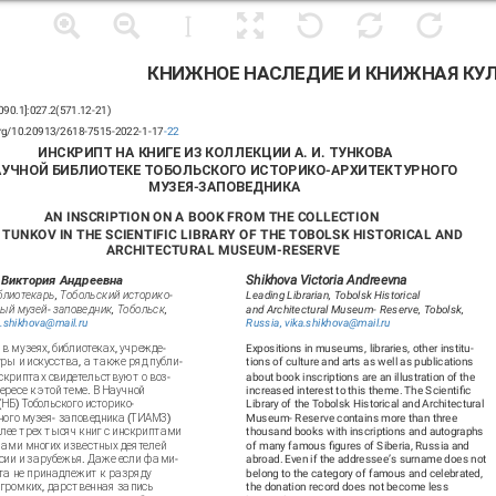
КНИЖНОЕ НАСЛЕДИЕ И КНИЖНАЯ КУ
090.1]:027.2(571.12-21)
.org/10.20913/2618-7515-2022-1-17
-22
ИНСКРИПТ НА КНИГЕ ИЗ КОЛЛЕКЦИИ А. И. ТУНКОВА
АУЧНОЙ БИБЛИОТЕКЕ ТОБОЛЬСКОГО ИСТОРИКО-АРХИТЕКТУРНОГО
МУЗЕЯ-ЗАПОВЕДНИКА
AN INSCRIPTION ON A BOOK FROM THE COLLECTION
I. TUNKOV IN THE SCIENTIFIC LIBRARY OF THE TOBOLSK HISTORICAL AND
ARCHITECTURAL MUSEUM-RESERVE
 Виктория Андреевна
Shikhova Victoria Andreevna
блиотекарь, Тобольский историко-
Leading Librarian, Tobolsk Historical
ый музей- заповедник, Тобольск,
and Architectural Museum- Reserve, Tobolsk,
a.shikhova@mail.ru
Russia,
vika.shikhova@mail.ru
в музеях, библиотеках, учрежде-
Expositions in museums, libraries, other institu-
ры и искусства, а также ряд публи-
tions of culture and arts as well as publications
нскриптах свидетельствуют о воз-
about book inscriptions are an illustration of the
ресе к этой теме. В Научной
increased interest to this theme. The Scientific
(НБ) Тобольского историко-
Library of the Tobolsk Historical and Architectural
ного музея- заповедника (ТИАМЗ)
Museum- Reserve contains more than three
олее трех тысяч книг с инскриптами
thousand books with inscriptions and autographs
ами многих известных деятелей
of many famous figures of Siberia, Russia and
ссии и зарубежья. Даже если фами-
abroad. Even if the addressee’s surname does not
та не принадлежит к разряду
belong to the category of famous and celebrated,
 громких, дарственная запись
the donation record does not become less