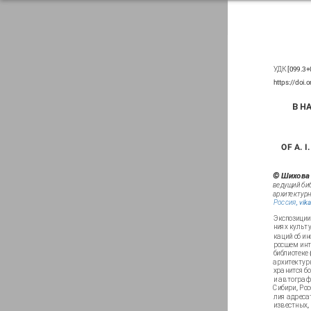
УДК [099.3+
https://doi
В Н
OF A. 
© Шихова
ведущий би
архитектурн
Россия,
vik
Экспозиции 
ниях культу
каций об и
росшем инте
библиотеке 
архитектур
хранится б
и автограф
Сибири, Ро
лия адреса
известных,