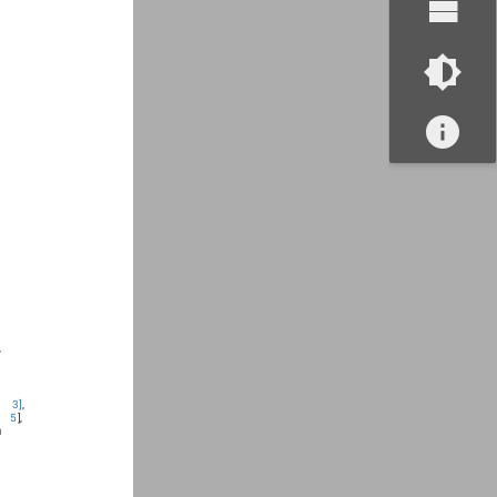
,
3
]
,
5
],
а