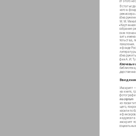
от этого не
В статье д
ного в фон
режиссера 
обнаруженн
М. М. Миха
«Картинная
собрание ри
ских познан
вить имена 
тельства, 
появления.
и фонде Ро
литературы
обнаружить
фии А. И. Т
Ключевые с
библиотека,
дарственна
Введени
Инскрипт –
на книге, г
фотографии
inscriptum
из посвяти
щего, покро
носили по 
и фиксиров
и адресата 
инскрипт п
социальных