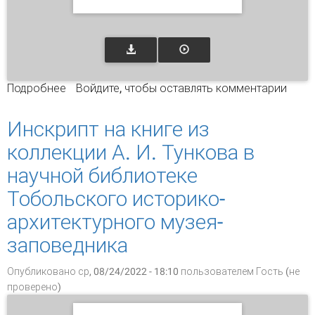
Подробнее
о Редкая научная книга как источник
Войдите
, чтобы оставлять комментарии
информации для учёных: проблемы
актуализации «забытой» информации в
Инскрипт на книге из
библиотеках
коллекции А. И. Тункова в
научной библиотеке
Тобольского историко-
архитектурного музея-
заповедника
Опубликовано ср, 08/24/2022 - 18:10 пользователем
Гость (не
проверено)