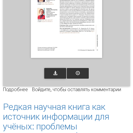
Подробнее
о Книги с экслибрисами в редком фонде
Войдите
, чтобы оставлять комментарии
научной библиотеки УлГПУ имени И. Н.
Ульянова
Редкая научная книга как
источник информации для
учёных: проблемы