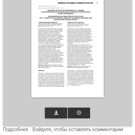
Подробнее
о Инскрипт на книге из коллекции А. И.
Войдите
, чтобы оставлять комментарии