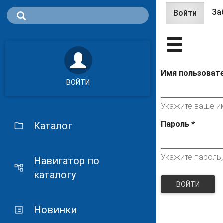
За
Войти
(актив
Главные 
вклад
Имя пользоват
ВОЙТИ
Укажите ваше им
Пароль
*
Каталог
Укажите пароль
Навигатор по
каталогу
ВОЙТИ
Новинки