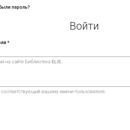
были пароль?
ная
вкладки
ка)
Войти
еля
*
я на сайте Библиотека ELiS.
, соответствующий вашему имени пользователя.