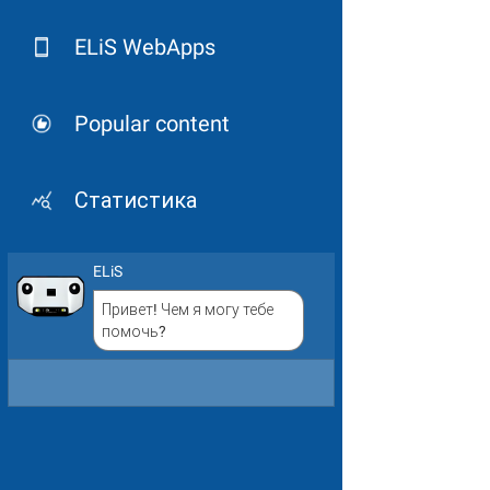
ELiS WebApps
Popular content
Статистика
ELiS
Привет! Чем я могу тебе
помочь?