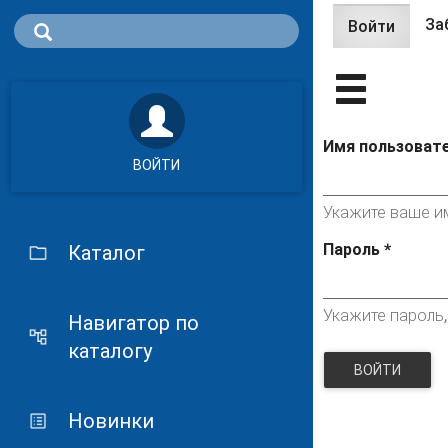
За
Войти
(актив
Главные 
вклад
Имя пользоват
ВОЙТИ
Укажите ваше им
Пароль
*
Каталог
Укажите пароль
Навигатор по
каталогу
ВОЙТИ
Новинки