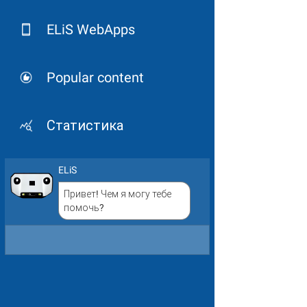
ELiS WebApps
Popular content
Статистика
ELiS
Привет! Чем я могу тебе
помочь?