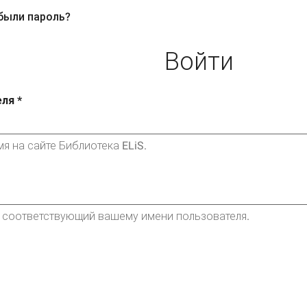
были пароль?
ная
вкладки
ка)
Войти
еля
*
я на сайте Библиотека ELiS.
, соответствующий вашему имени пользователя.