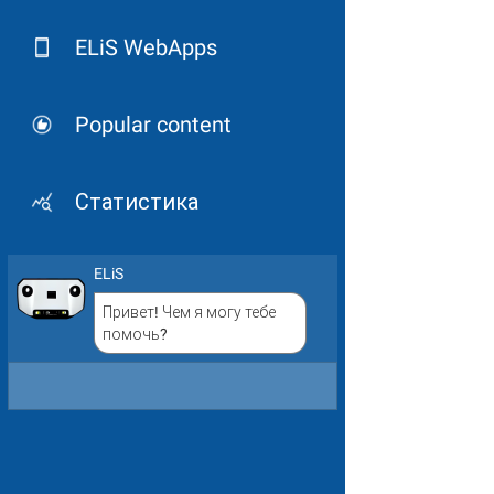
ELiS WebApps
Popular content
Статистика
ELiS
Привет! Чем я могу тебе
помочь?