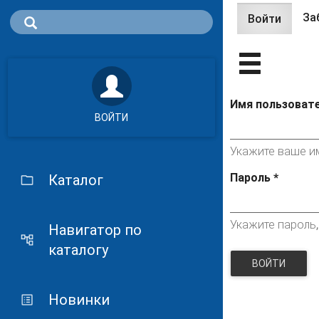
За
Войти
(актив
Главные 
вклад
Имя пользоват
ВОЙТИ
Укажите ваше им
Пароль
*
Каталог
Укажите пароль
Навигатор по
каталогу
ВОЙТИ
Новинки