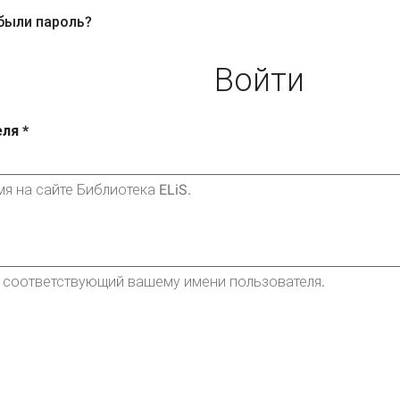
были пароль?
ная
вкладки
ка)
Войти
еля
*
я на сайте Библиотека ELiS.
, соответствующий вашему имени пользователя.