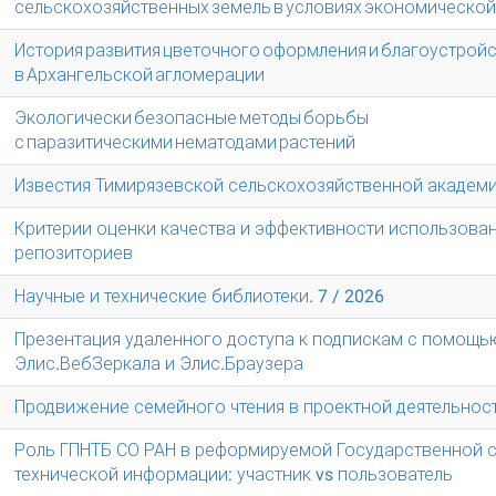
сельскохозяйственных земель в условиях экономической
История развития цветочного оформления и благоустрой
в Архангельской агломерации
Экологически безопасные методы борьбы
с паразитическими нематодами растений
Известия Тимирязевской сельскохозяйственной академии
Критерии оценки качества и эффективности использова
репозиториев
Научные и технические библиотеки. 7 / 2026
Презентация удаленного доступа к подпискам с помощь
Элис.ВебЗеркала и Элис.Браузера
Продвижение семейного чтения в проектной деятельнос
Роль ГПНТБ СО РАН в реформируемой Государственной с
технической информации: участник vs пользователь