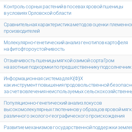
Контроль сорных растений в посевах яровой пшеницы
в условиях Орловской области
Сравнительная характеристика методов оценки племенно
производителей
Молекулярно-генетический анализ генотипов картофеля
на фитофтороустойчивость
Отзывчивость пшеницы мягкой озимой сорта Гром
на азотные подкормки по предшественнику подсолнечник
Информационная система для К(Ф)Х
как инструмент повышения продовольственной безопасн
за счет вовлечения неиспользуемых сельскохозяйственн
Популяционно-генетический анализ локусов
высокомолекулярных глютенинов у образцов яровой мяг
различного эколого-географического происхождения
Развитие механизмов государственной поддержки земле