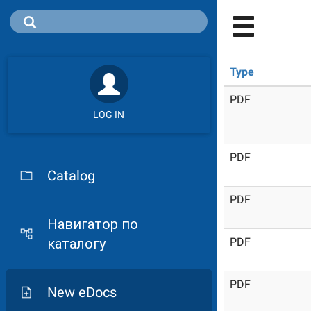
Type
PDF
LOG IN
PDF
Catalog
PDF
Навигатор по
каталогу
PDF
PDF
New eDocs