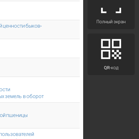
Полный экран
й ценности быков-
QR-код
ости
ых земель в оборот
кой пшеницы
пользователей