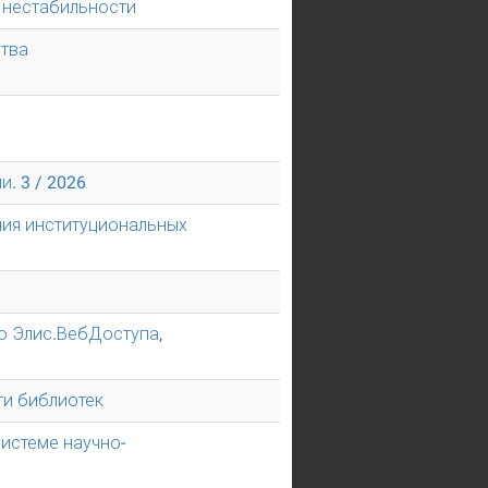
 нестабильности
ства
. 3 / 2026
ния институциональных
ю Элис.ВебДоступа,
ти библиотек
истеме научно-