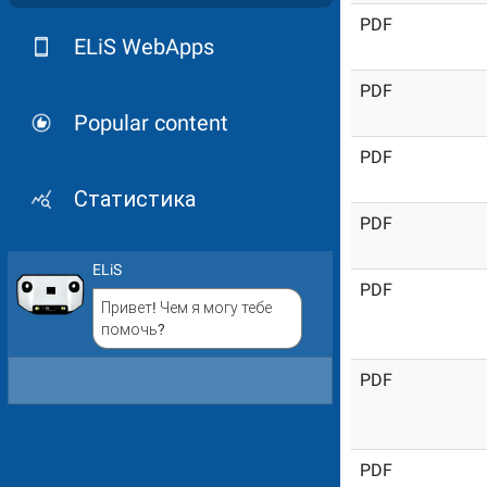
PDF
ELiS WebApps
PDF
Popular content
PDF
Статистика
PDF
ELiS
PDF
Привет! Чем я могу тебе
помочь?
PDF
PDF