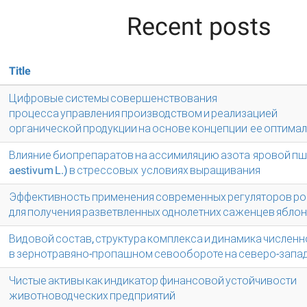
Recent posts
Title
Цифровые системы совершенствования
процесса управления производством и реализацией
органической продукции на основе концепции ее оптима
Влияние биопрепаратов на ассимиляцию азота яровой пше
aestivum L.) в стрессовых условиях выращивания
Эффективность применения современных регуляторов ро
для получения разветвленных однолетних саженцев ябло
Видовой состав, структура комплекса и динамика численн
в зернотравяно-пропашном севообороте на северо-запа
Чистые активы как индикатор финансовой устойчивости
животноводческих предприятий