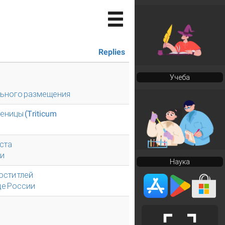
Replies
Учеба
льного размещения
ницы (Triticum
ста
ни
Наука
ости тлей
де России