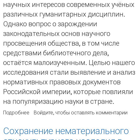
научных интересов современных учёных
различных гуманитарных дисциплин.
Однако вопрос о зарождении
законодательных основ научного
просвещения общества, в том числе
средствами библиотечного дела,
остаётся малоизученным. Целью нашего
исследования стали выявление и анализ
нормативных правовых документов
Российской империи, которые повлияли
на популяризацию науки в стране.
Подробнее
о Зарождение и развитие государственного
Войдите
, чтобы оставлять комментарии
регулирования популяризации науки в
России. (Часть 1)
Сохранение нематериального