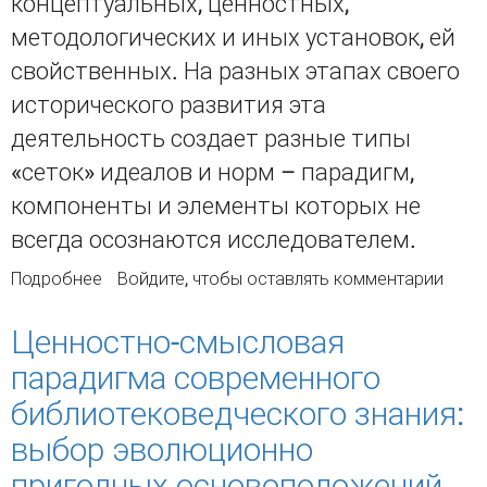
концептуальных, ценностных,
методологических и иных установок, ей
свойственных. На разных этапах своего
исторического развития эта
деятельность создает разные типы
«сеток» идеалов и норм – парадигм,
компоненты и элементы которых не
всегда осознаются исследователем.
Подробнее
о ПАРАДИГМА КАК МЕТОДОЛОГИЯ НАУЧНОЙ
Войдите
, чтобы оставлять комментарии
ДЕЯТЕЛЬНОСТИ
Ценностно-смысловая
парадигма современного
библиотековедческого знания:
выбор эволюционно
пригодных основоположений