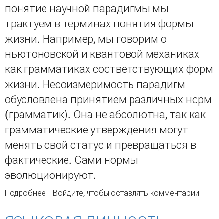
понятие научной парадигмы мы
трактуем в терминах понятия формы
жизни. Например, мы говорим о
ньютоновской и квантовой механиках
как грамматиках соответствующих форм
жизни. Несоизмеримость парадигм
обусловлена принятием различных норм
(грамматик). Она не абсолютна, так как
грамматические утверждения могут
менять свой статус и превращаться в
фактические. Сами нормы
эволюционируют.
Подробнее
о Философия науки Томаса Куна с точки
Войдите
, чтобы оставлять комментарии
зрения контекстуального реализма