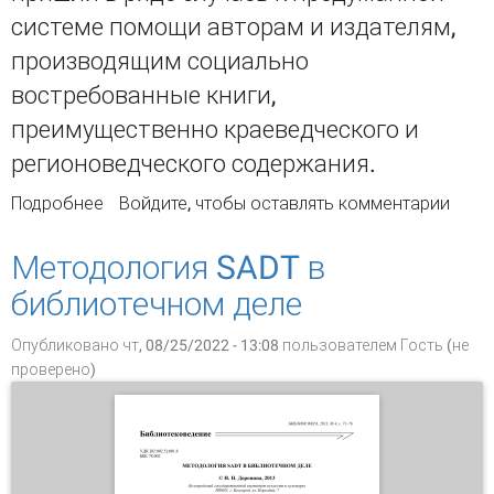
системе помощи авторам и издателям,
производящим социально
востребованные книги,
преимущественно краеведческого и
регионоведческого содержания.
Подробнее
о Книгоиздание и местная власть: к истории
Войдите
, чтобы оставлять комментарии
взаимоотношений издателей с
региональными администрациями Сибири и
Методология SADT в
Дальнего Востока в 90-е гг. ХХ – 10-е гг. XХI в.
библиотечном деле
Опубликовано чт, 08/25/2022 - 13:08 пользователем
Гость (не
проверено)