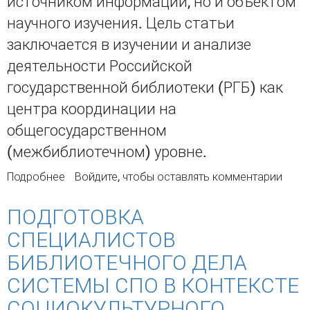
источником информации, но и объектом
научного изучения. Цель статьи
заключается в изучении и анализе
деятельности Российской
государственной библиотеки (РГБ) как
центра координации на
общегосударственном
(межбиблиотечном) уровне.
Подробнее
о РГБ как центр координации и нормативно-
Войдите
, чтобы оставлять комментарии
методического обеспечения
библиографической деятельности в стране
ПОДГОТОВКА
СПЕЦИАЛИСТОВ
БИБЛИОТЕЧНОГО ДЕЛА
СИСТЕМЫ СПО В КОНТЕКСТЕ
СОЦИОКУЛЬТУРНОГО