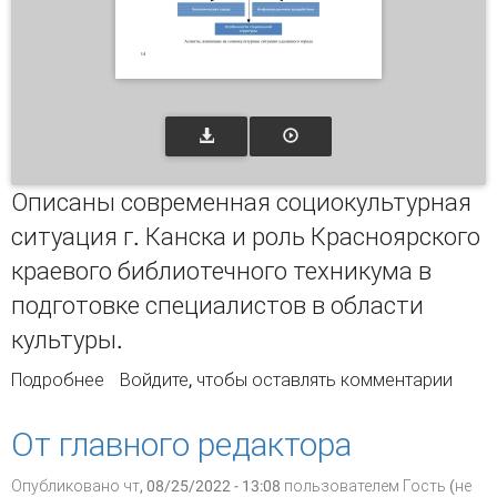
Описаны современная социокультурная
ситуация г. Канска и роль Красноярского
краевого библиотечного техникума в
подготовке специалистов в области
культуры.
Подробнее
о ПОДГОТОВКА СПЕЦИАЛИСТОВ
Войдите
, чтобы оставлять комментарии
БИБЛИОТЕЧНОГО ДЕЛА СИСТЕМЫ СПО В
КОНТЕКСТЕ СОЦИОКУЛЬТУРНОГО РАЗВИТИЯ
От главного редактора
НЕБОЛЬШИХ ГОРОДОВ (на примере г. Канска
Красноярского края)
Опубликовано чт, 08/25/2022 - 13:08 пользователем
Гость (не