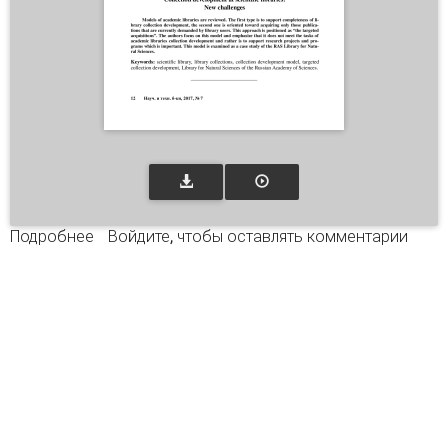
Подробнее
о Комплектование научных библиотек: новые
Войдите
, чтобы оставлять комментарии
вызовы