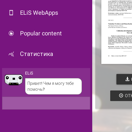
ELiS WebApps
Popular content
Статистика
ELiS
Привет! Чем я могу тебе
помочь?
ОТ