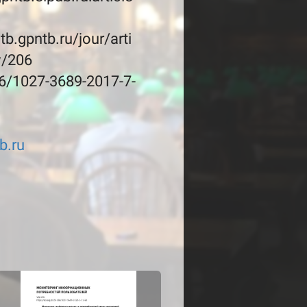
ntb.gpntb.ru/jour/arti
w/206
6/1027-3689-2017-7-
b.ru