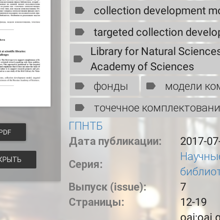
collection development m
targeted collection devel
Library for Natural Science
Academy of Sciences
фонды
модели ко
точечное комплектован
ГПНТБ
PDF
Дата публикации:
2017-07
Научные
КРЫТЬ
Серия:
библио
Выпуск (issue):
7
Страницы:
12-19
oai:oai.