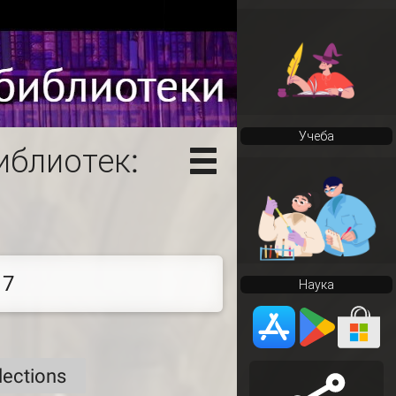
Учеба
иблиотек:
17
Наука
llections