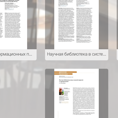
Анализ информационных потребностей пользователей для актуализации Тематико-типологического плана комплектования научной библиотеки
Научная библиотека в системе популяризации научного знания