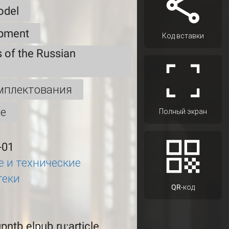
odel
opment
Код вставки
s of the Russian
мплектования
ие
Полный экран
-01
 и технические
теки
QR-код
gpntb.elpub.ru:article