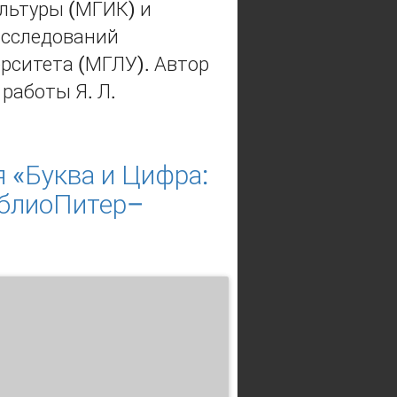
ультуры (МГИК) и
исследований
ерситета (МГЛУ). Автор
работы Я. Л.
 «Буква и Цифра:
иблиоПитер–