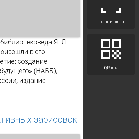
Полный экран
библиотековеда Я. Л.
оизошли в его
етие: создание
QR-код
будущего» (НАББ),
оссии, издание
ктивных зарисовок