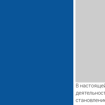
В настояще
деятельност
становлени