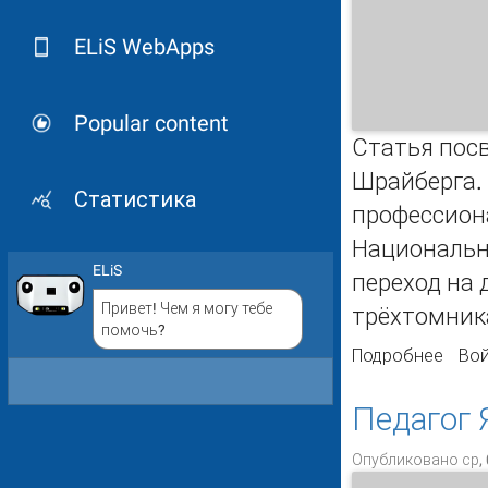
ELiS WebApps
Popular content
Статья посв
Шрайберга.
Статистика
профессиона
Национальн
ELiS
переход на 
Привет! Чем я могу тебе
трёхтомник
помочь?
Подробнее
о Отк
Вой
Педагог 
Опубликовано ср, 