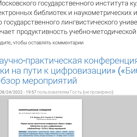
осковского государственного института к
ектронных библиотек и наукометрических 
 государственного лингвистического унив
чает продуктивность учебно-методической 
дагог Я. Л. Шрайберг: несколько субъективных зарисовок
дите
, чтобы оставлять комментарии
аучно-практическая конференция
ки на пути к цифровизации» («Б
Обзор мероприятий
08/24/2022 - 19:57 пользователем
Гость (не проверено)