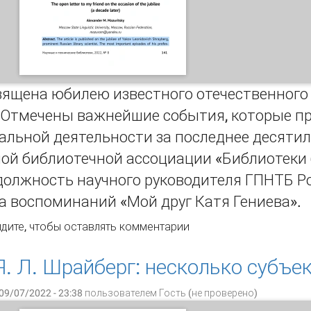
ящена юбилею известного отечественного 
 Отмечены важнейшие события, которые пр
льной деятельности за последнее десятил
ой библиотечной ассоциации «Библиотеки 
должность научного руководителя ГПНТБ Р
а воспоминаний «Мой друг Катя Гениева».
рытое письмо другу по случаю юбилея (десять лет спустя)
дите
, чтобы оставлять комментарии
Я. Л. Шрайберг: несколько субъе
09/07/2022 - 23:38 пользователем
Гость (не проверено)