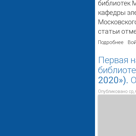
библиотек М
кафедры эл
Московского
статьи отме
Подробнее
о Пе
Вой
Первая н
библиоте
2020»). 
Опубликовано ср, 