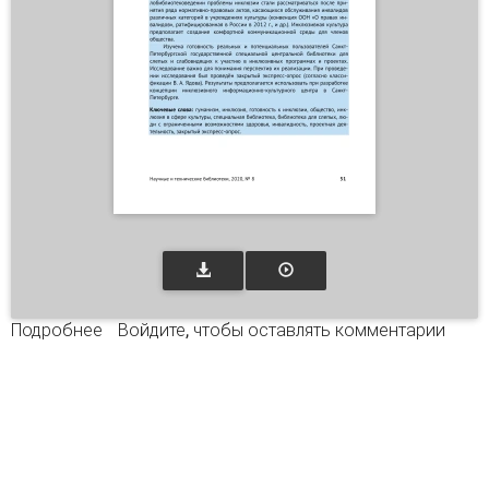
Подробнее
о Библиотека и люди с ограниченными
Войдите
, чтобы оставлять комментарии
возможностями здоровья. Результаты
исследования