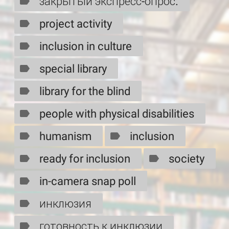
закрытый экспресс-опрос.
project activity
inclusion in culture
special library
library for the blind
people with physical disabilities
humanism
inclusion
ready for inclusion
society
in-camera snap poll
инклюзия
готовность к инклюзии