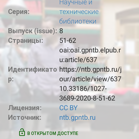
Научные и
Серия:
технические
библиотеки
Выпуск (issue):
8
Страницы:
51-62
oai:oai.gpntb.elpub.r
u:article/637
Идентификато
https://ntb.gpntb.ru/j
р:
our/article/view/637
10.33186/1027-
3689-2020-8-51-62
Лицензия:
CC BY
Источник:
ntb.gpntb.ru
В ОТКРЫТОМ ДОСТУПЕ