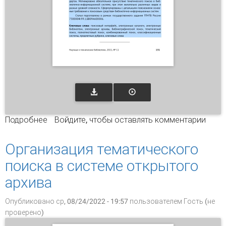
Подробнее
о Организация поискового интерфейса
Войдите
, чтобы оставлять комментарии
библиотечно-информационных систем:
простота versus эффективность
Организация тематического
поиска в системе открытого
архива
Опубликовано ср, 08/24/2022 - 19:57 пользователем
Гость (не
проверено)