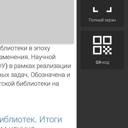
Полный экран
блиотеки в эпоху
зменения. Научной
QR-код
ФУ) в рамках реализации
ых задач. Обозначена и
тской библиотеки на
ого Казанского федерального
иблиотек. Итоги