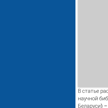
В статье р
научной би
Беларуси) 