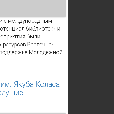
ой с международным
отенциал библиотек» и
роприятия были
ресурсов Восточно-
и поддержке Молодежной
сероссийской с международным
ых работ молодых библиотекарей.
 им. Якуба Коласа
ведущие