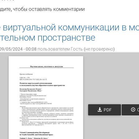
нд иностранных журналов в ГПНТБ СО РАН: эволюция подх
дите
, чтобы оставлять комментарии
функционирования
 виртуальной коммуникации в м
тельном пространстве
09/05/2024 - 00:08 пользователем
Гость (не проверено)
PDF
О