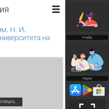
ия
м. Н. И.
ниверситета на
Учеба
Наука
ТКРЫТЬ