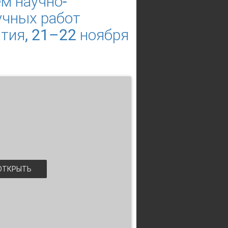
м научно-
учных работ
тия, 21–22 ноября
ТКРЫТЬ