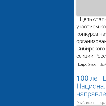
Цель стать
участием к
конкурса н
организова
Сибирского
секции Рос
Подробнее
о Ра
Вой
учас
Респу
100 лет 
Национал
направле
Опубликовано ср, 