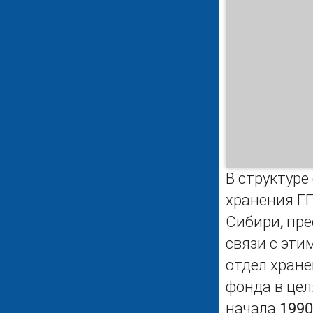
В структур
хранения Г
Сибири, пр
связи с эти
отдел хране
фонда в це
начала 1990-