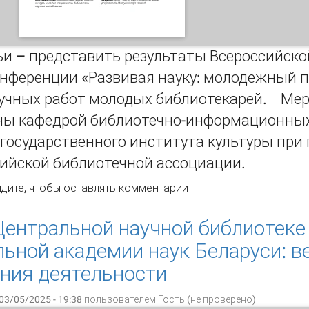
и – представить результаты Всероссийск
онференции «Развивая науку: молодежный п
аучных работ молодых библиотекарей. Ме
ны кафедрой библиотечно-информационных 
 государственного института культуры пр
сийской библиотечной ассоциации.
звивая науку: молодежный потенциал библиотек. Итоги В
дите
, чтобы оставлять комментарии
тием научно- практической конференции и конкурса научн
блика Бурятия, 21–22 ноября 2024 г.
Центральной научной библиотеке
ьной академии наук Беларуси: 
ния деятельности
03/05/2025 - 19:38 пользователем
Гость (не проверено)