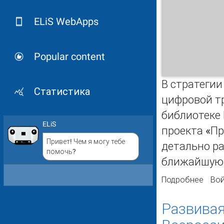
ELiS WebApps
Popular content
В стратегии
Статистика
цифровой т
библиотеке 
ELiS
проекта «П
Привет! Чем я могу тебе
детально ра
помочь?
ближайшую 
Подробнее
о Ст
Вой
унив
Развивая