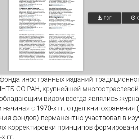
PDF
О
е фонда иностранных изданий традиционно
ПНТБ СО РАН, крупнейшей многоотраслевой
еобладающим видом всегда являлись журна
м начиная с 1970-х гг. отдел книгохранения
ния фондов) перманентно участвовал в изу
лях корректировки принципов формировани
х гг.