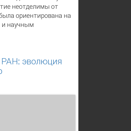
итие неотделимы от
 была ориентирована на
 и научным
ациональной академии наук
 РАН: эволюция
о