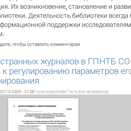
ия. Их возникновение, становление и разв
лиотеки. Деятельность библиотеки всегда
нформационной поддержки исследователям
м.
0 лет Центральной научной библиотеке им. Якуба Коласа Н
дите
, чтобы оставлять комментарии
руси: ведущие направления деятельности
остранных журналов в ГПНТБ СО
 к регулированию параметров ег
нирования
02/13/2025 - 21:08 пользователем
Гость (не проверено)