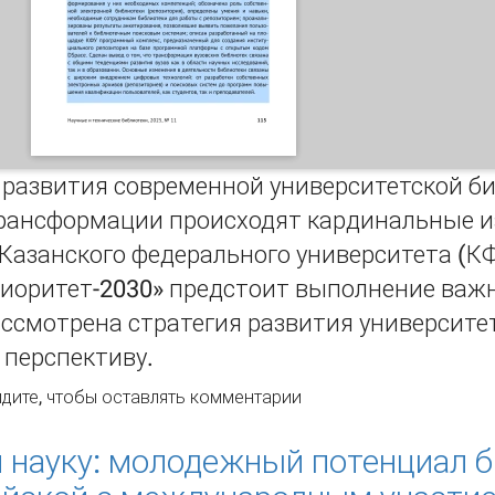
 развития современной университетской би
рансформации происходят кардинальные и
Казанского федерального университета (К
риоритет-2030» предстоит выполнение важн
ссмотрена стратегия развития университе
перспективу.
ратегия развития Научной библиотеки им. Н. И. Лобачевск
дите
, чтобы оставлять комментарии
ерситета на современном этапе
 науку: молодежный потенциал б