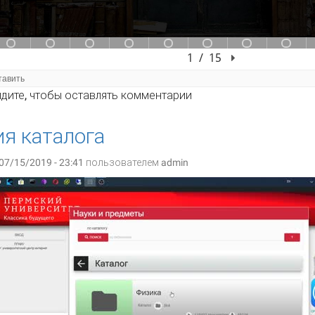
оверь знание ГОСТа на услуги научной библиотеки
дите
, чтобы оставлять комментарии
я каталога
07/15/2019 - 23:41 пользователем
admin