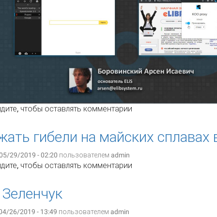
рпоративный браузер KOO Browser и плагин KOO Proxy для 
дите
, чтобы оставлять комментарии
низации
жать гибели на майских сплавах
05/29/2019 - 02:20 пользователем
admin
к избежать гибели на майских сплавах в Пермском крае
дите
, чтобы оставлять комментарии
 Зеленчук
04/26/2019 - 13:49 пользователем
admin