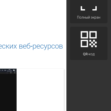
Полный экран
ских веб-ресурсов
QR-код