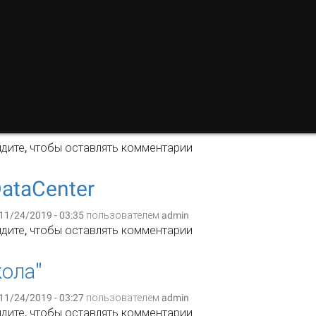
уль ELiS Web для размещения статических веб-ресурсов в 
дите
, чтобы оставлять комментарии
DataCenter
11/24/2019 - 03:35 пользователем
admin
r de DataCenter
дите
, чтобы оставлять комментарии
ола"
11/24/2019 - 03:27 пользователем
admin
ма "Школа"
дите
, чтобы оставлять комментарии