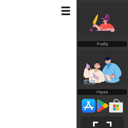
Учеба
Наука