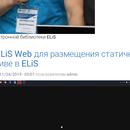
тронной библиотеки ELiS​
LiS Web для размещения статиче
иве в ELiS
11/24/2019 - 05:07 пользователем
admin