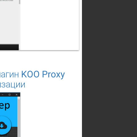
лагин KOO Proxy
изации