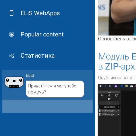
ELiS WebApps
Popular content
Основатель элек
Модуль E
Статистика
в ZIP-арх
ELiS
Опубликовано вс, 
Привет! Чем я могу тебе
помочь?