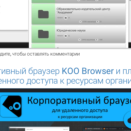
мизация каталога
дите
, чтобы оставлять комментарии
ивный браузер KOO Browser и п
енного доступа к ресурсам орган