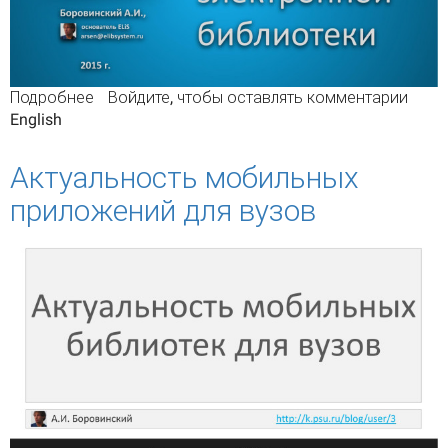
Подробнее
о Концепция региональной библиотеки
Войдите
, чтобы оставлять комментарии
English
Актуальность мобильных
приложений для вузов