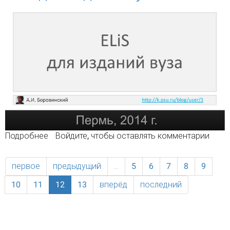
Подробнее
о ELiS для изданий вуза
Войдите
, чтобы оставлять комментарии
первое
предыдущий
…
5
6
7
8
9
10
11
12
13
вперёд
последний