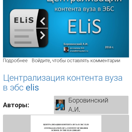
Подробнее
о Централизация контента вуза в ЭБС ELiS
Войдите
, чтобы оставлять комментарии
Централизация контента вуза
в эбс elis
Боровинский
Авторы:
А.И.