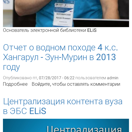
Основатель электронной библиотеки ELiS​
Отчет о водном походе 4 к.с.
Хангарул - Зун-Мурин в 2013
году
Опубликовано пт, 07/28/2017 - 06:22 пользователем
admin
Подробнее
о Отчет о водном походе 4 к.с. Хангарул - Зун-
Войдите
, чтобы оставлять комментарии
Мурин в 2013 году
Централизация контента вуза
в ЭБС ELiS