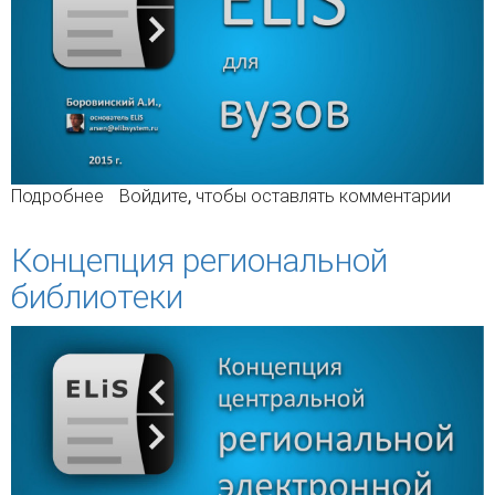
Подробнее
о ELiS для вузов
Войдите
, чтобы оставлять комментарии
Концепция региональной
библиотеки